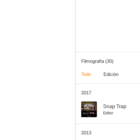
La invasión de los bárbaros
6.0
Filmografía (30)
Todo
Edición
2017
La panadera y el emperador
--
--
Snap Trap
Editor
2013