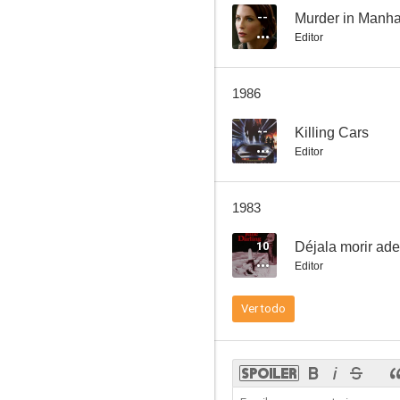
--
Murder in Manha
Editor
Snap Trap
1986
--
--
Killing Cars
Editor
1983
10
Déjala morir ade
Editor
Gigolo (Just a Gigolo)
Ver todo
--