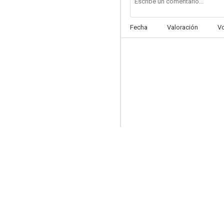
Fecha
Valoración
V
Huida al sol
--
La invasión de los bárbaros 2
--