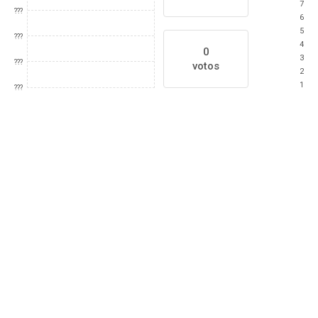
7
???
6
5
???
4
0
3
???
votos
2
1
???