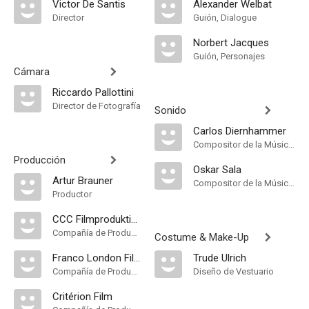
Victor De Santis
Alexander Welbat
Director
Guión, Dialogue
Norbert Jacques
Guión, Personajes
Cámara
Riccardo Pallottini
Director de Fotografía
Sonido
Carlos Diernhammer
Compositor de la Música Original
Producción
Oskar Sala
Artur Brauner
Compositor de la Música Original
Productor
CCC Filmproduktion
Compañía de Produccion
Costume & Make-Up
Franco London Films
Trude Ulrich
Compañía de Produccion
Diseño de Vestuario
Critérion Film