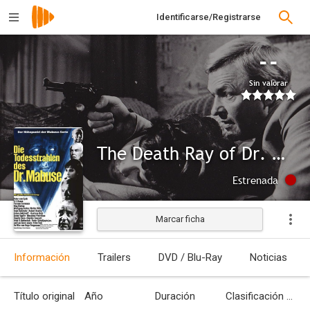
Identificarse/Registrarse
--
Sin valorar
The Death Ray of Dr. Mabuse
Estrenada
Marcar ficha
Información
Trailers
DVD / Blu-Ray
Noticias
Título original
Año
Duración
Clasificación por edades