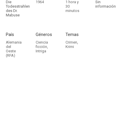
Die
1964
1 hora y
Sin
Todesstrahlen
30
información
des Dr.
minutos
Mabuse
País
Géneros
Temas
Alemania
Ciencia
Crimen
,
del
ficción
,
Krimi
Oeste
Intriga
(RFA)