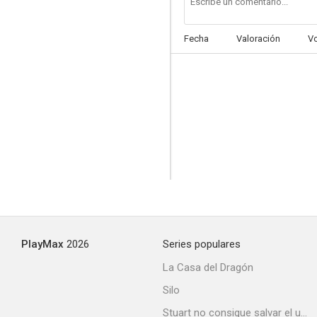
Fecha
Valoración
V
Face of Fire
--
PlayMax
2026
Series populares
El halcón de oro
La Casa del Dragón
--
Silo
Stuart no consigue salvar el universo