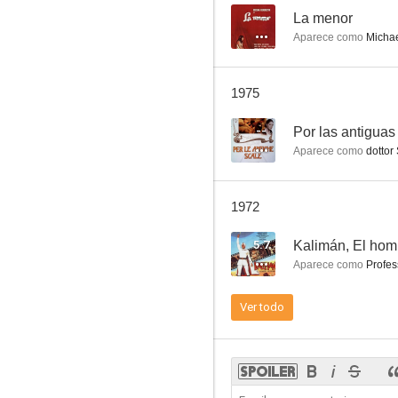
--
La menor
Aparece como
Michae
Misión en Ginebra
1975
--
--
Por las antiguas
Aparece como
dottor
1972
5.7
Kalimán, El homb
Aparece como
Profes
The Death Ray of Dr. Mabuse
Ver todo
--