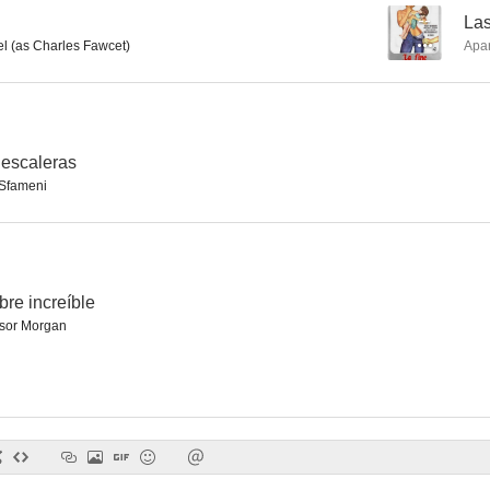
--
La
l (as Charles Fawcet)
Apa
Mister Dinamita: Mañana os besará la muerte
La cabaña del tío Tom
El salvaje K
--
--
 escaleras
 Sfameni
re increíble
sor Morgan
Duelo de reyes
Sucedió en Atenas
Maciste en el
--
--