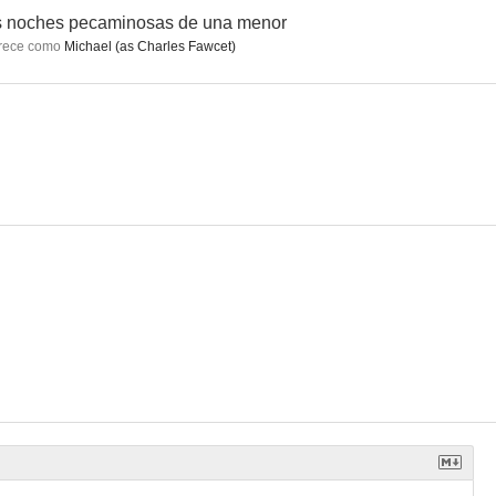
s noches pecaminosas de una menor
rece como
Michael (as Charles Fawcet)
urdistán
El ataque de los kurdos
La intriga
--
--
--
 Infierno
Salambó
Los canallas
--
--
--