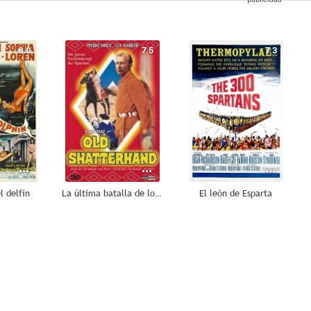
8.0
7.5
7.3
l delfín
La última batalla de los apaches
El león de Esparta
6.0
5.7
4.3