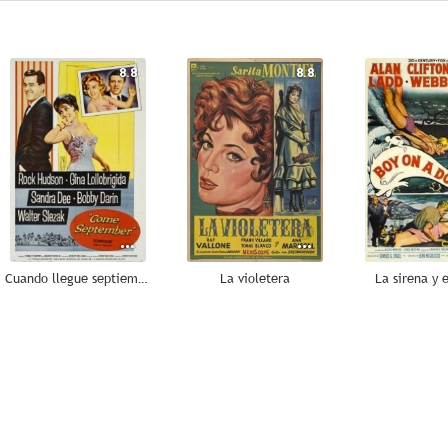
8.8
8.8
Cuando llegue septiembre
La violetera
La sirena y e
6.8
6.5