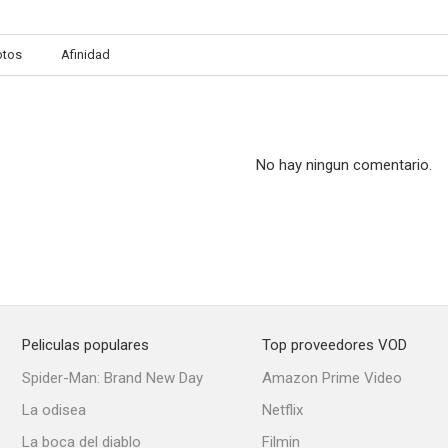
otos
Afinidad
No Time to Kill
La duchessa di Santa Lucia
El ultimo r
--
--
No hay ningun comentario.
Peliculas populares
Top proveedores VOD
Addio, Napoli!
Un americano... de Roma
Las dos huer
Spider-Man: Brand New Day
Amazon Prime Video
--
--
La odisea
Netflix
La boca del diablo
Filmin