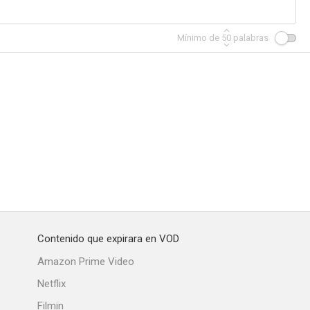
Mínimo de
50
palabras
ebelde
Corazones solitarios
Diana, la muchacha del palio
--
--
--
Contenido que expirara en VOD
fanitas
La sospecha
Mizar, agente secreto
Amazon Prime Video
--
--
--
Netflix
Filmin