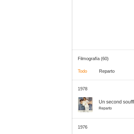
Pampa salvaje (Savage Pampas)
--
Filmografía (60)
Todo
Reparto
1978
Un second souffle
--
--
Un second souff
Reparto
1976