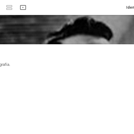
Iden
rafía.