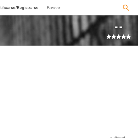
tificarse/Registrarse
--