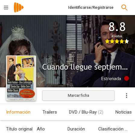
Identificarse/Registrarse
8.8
4 votos
Cuando llegue septiembre
Estrenada
Marcar ficha
Información
Trailers
DVD / Blu-Ray
(2)
Noticias
Título original
Año
Duración
Clasificación por edades