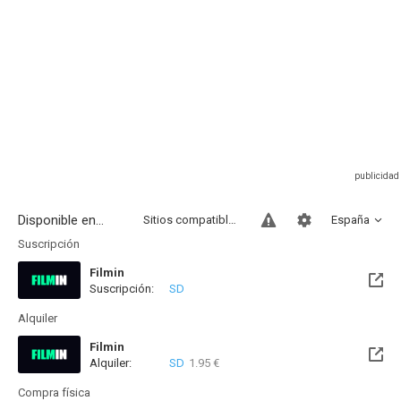
Disponible en...
Sitios compatibles
España
Suscripción
Filmin
Suscripción:
SD
Disponible hasta el Vie, 14 Ago 2026 (Quedan 6 días)
Alquiler
Filmin
Alquiler:
SD
1.95 €
Disponible hasta el Vie, 14 Ago 2026 (Quedan 6 días)
Compra física