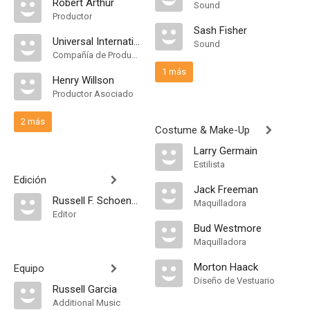
Robert Arthur
Sound
Productor
Sash Fisher
Universal International Pictures
Sound
Compañía de Produccion
1 más
Henry Willson
Productor Asociado
2 más
Costume & Make-Up
Larry Germain
Estilista
Edición
Jack Freeman
Russell F. Schoengarth
Maquilladora
Editor
Bud Westmore
Maquilladora
Morton Haack
Equipo
Diseño de Vestuario
Russell Garcia
Additional Music