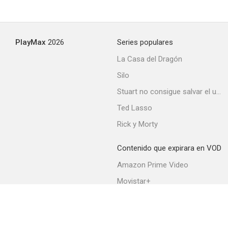
En país enemigo
PlayMax
2026
Series populares
3.0
La Casa del Dragón
Silo
Stuart no consigue salvar el universo
Ted Lasso
Rick y Morty
Contenido que expirara en VOD
Texas
Amazon Prime Video
2.0
Movistar+
Netflix
Filmin