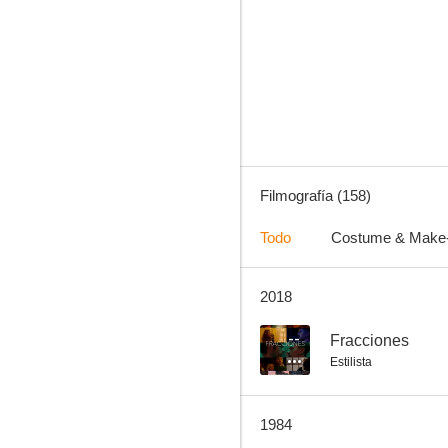
Operación Pacífico
8.4
Filmografía (158)
Todo
Costume & Make
2018
La casa de la pradera
7.8
--
Fracciones
Estilista
1984