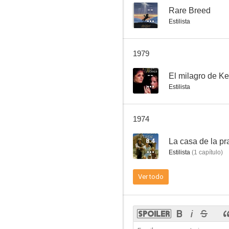
--
Rare Breed
Estilista
Imitación a la vida
1979
7.6
--
El milagro de Ke
Estilista
1974
8.4
La casa de la pr
Estilista
(
1
capítulo
)
Los valientes andan solos
Ver todo
7.3