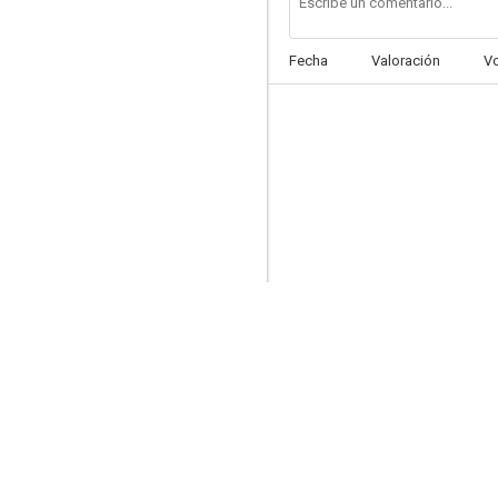
Fecha
Valoración
V
Pijama para dos
7.2
No me mandes flores
7.0