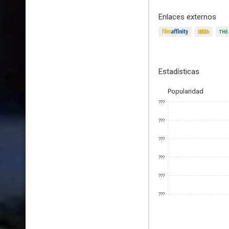
Enlaces externos
Estadísticas
Popularidad
???
???
???
???
???
???