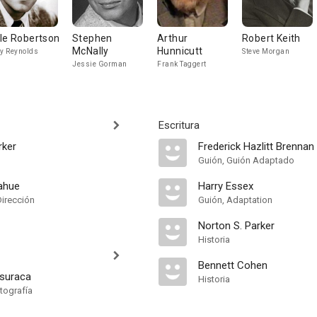
le Robertson
Stephen
Arthur
Robert Keith
McNally
Hunnicutt
ly Reynolds
Steve Morgan
Jessie Gorman
Frank Taggert
Escritura
rker
Frederick Hazlitt Brennan
Guión, Guión Adaptado
ahue
Harry Essex
Dirección
Guión, Adaptation
Norton S. Parker
Historia
Bennett Cohen
suraca
Historia
tografía