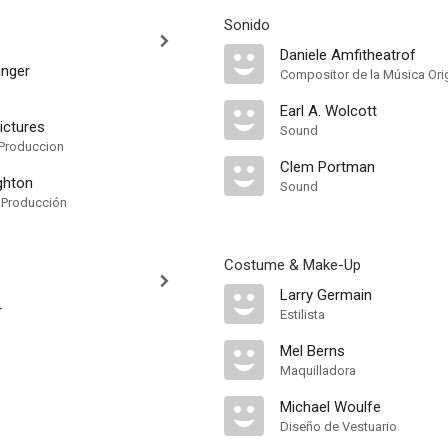
Sonido
Daniele Amfitheatrof
inger
Compositor de la Música Orig
Earl A. Wolcott
ictures
Sound
Produccion
Clem Portman
ughton
Sound
 Producción
Costume & Make-Up
Larry Germain
r
Estilista
Mel Berns
Maquilladora
Michael Woulfe
Diseño de Vestuario