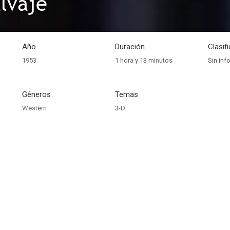
lvaje
Año
Duración
Clasif
1953
1 hora y 13 minutos
Sin inf
Géneros
Temas
Western
3-D