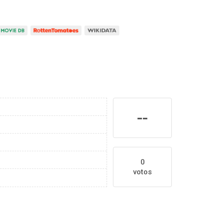
--
0
votos