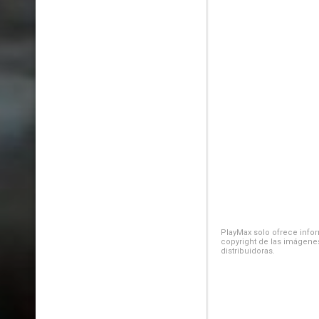
PlayMax solo ofrece inform
copyright de las imágenes
distribuidoras.