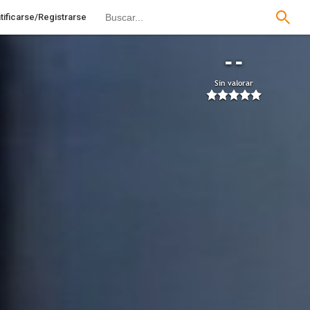
tificarse/Registrarse
--
Sin valorar