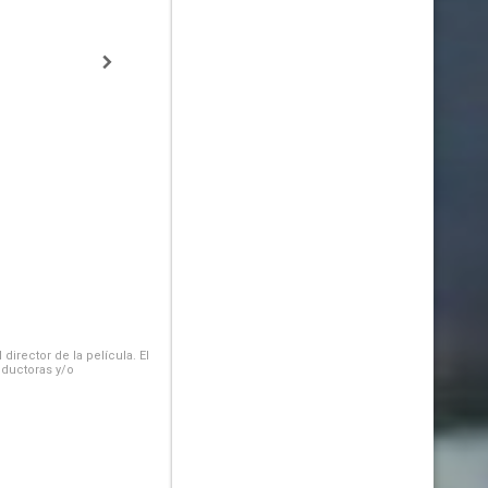
irector de la película. El
oductoras y/o