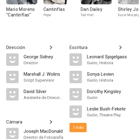
Mario Moreno
Cantinflas
Dan Dailey
Shirley J
"Cantinflas"
Pepe
Ted Holt
Suzie Murph
Dirección
Escritura
George Sidney
Leonard Spigelgass
Director
Guión, Historia
Marshall J. Wolins
Sonya Levien
Script Supervisor
Guión, Historia
David Silver
Dorothy Kingsley
Asistente de Dirección
Guión
Leslie Bush-Fekete
Guión, Theatre Play
Cámara
1 más
Joseph MacDonald
Director de Fotografía