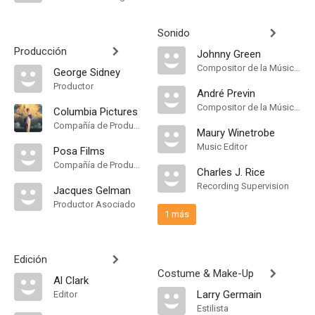
Sonido
Producción
Johnny Green
Compositor de la Música Original
George Sidney
Productor
André Previn
Compositor de la Música Original
Columbia Pictures
Compañía de Produccion
Maury Winetrobe
Music Editor
Posa Films
Compañía de Produccion
Charles J. Rice
Recording Supervision
Jacques Gelman
Productor Asociado
1 más
Edición
Costume & Make-Up
Al Clark
Larry Germain
Editor
Estilista