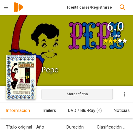
Identificarse/Registrarse
6.0
3 votos
Pepe
Marcar ficha
Estrenada
Información
Trailers
DVD / Blu-Ray
(4)
Noticias
Título original
Año
Duración
Clasificación por edades