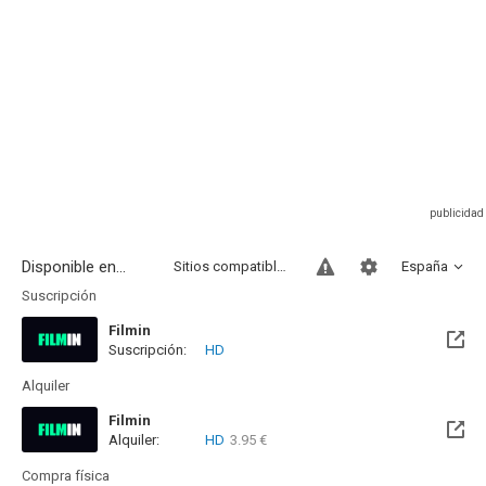
Disponible en...
Sitios compatibles
España
Suscripción
Filmin
Suscripción:
HD
Disponible hasta el Mar, 29 Sep 2026 (Queda 1 mes)
Alquiler
Filmin
Alquiler:
HD
3.95 €
Disponible hasta el Mar, 29 Sep 2026 (Queda 1 mes)
Compra física