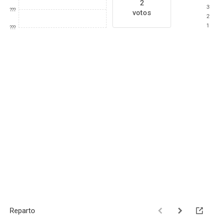
2
3
???
votos
2
1
???
Reparto