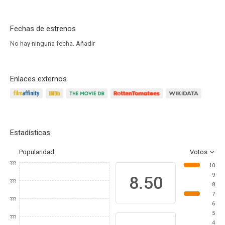
Fechas de estrenos
No hay ninguna fecha.
Añadir
Enlaces externos
Estadísticas
Popularidad
Votos
???
10
9
8.50
???
8
7
???
6
5
???
4