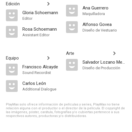
Edición
Ana Guerrero
Gloria Schoemann
Maquilladora
Editor
Alfonso Govea
Rosa Schoemann
Diseño de Vestuario
Assistant Editor
Arte
Equipo
Salvador Lozano Mena
Francisco Alcayde
Diseño de Producción
Sound Recordist
Carlos León
Additional Dialogue
PlayMax solo ofrece información de películas y series, PlayMax no tiene
relación alguna con el productor o el director de la película. El copyright de
las imágenes, póster, carátula, fotografías y/o cubiertas pertenece a sus
respectivos autores, productoras y/o distribuidoras.