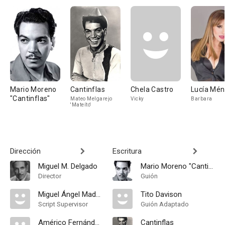
Mario Moreno
Cantinflas
Chela Castro
Lucía Mé
"Cantinflas"
Mateo Melgarejo
Vicky
Barbara
'Mateíto'
Dirección
Escritura
Miguel M. Delgado
Mario Moreno "Cantinflas"
Director
Guión
Miguel Ángel Madrigal
Tito Davison
Script Supervisor
Guión Adaptado
Américo Fernández
Cantinflas