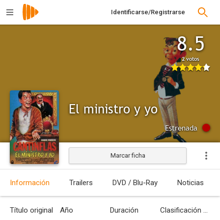
Identificarse/Registrarse
8.5
2 votos
El ministro y yo
Estrenada
Marcar ficha
Información
Trailers
DVD / Blu-Ray
Noticias
Título original
Año
Duración
Clasificación por edades