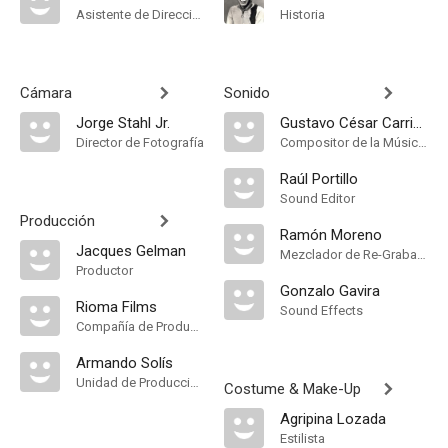
Asistente de Dirección
Historia
Cámara
Sonido
Jorge Stahl Jr.
Gustavo César Carrión
Director de Fotografía
Compositor de la Música Original
Raúl Portillo
Sound Editor
Producción
Ramón Moreno
Jacques Gelman
Mezclador de Re-Grabación de Sonido
Productor
Gonzalo Gavira
Rioma Films
Sound Effects
Compañía de Produccion
Armando Solís
Unidad de Producción
Costume & Make-Up
Agripina Lozada
Estilista