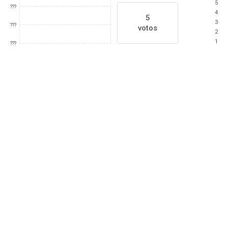
5
???
4
5
3
???
votos
2
1
???