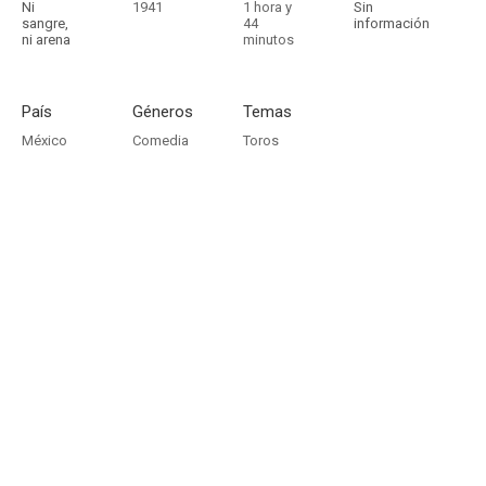
Ni
1941
1 hora y
Sin
sangre,
44
información
ni arena
minutos
País
Géneros
Temas
México
Comedia
Toros