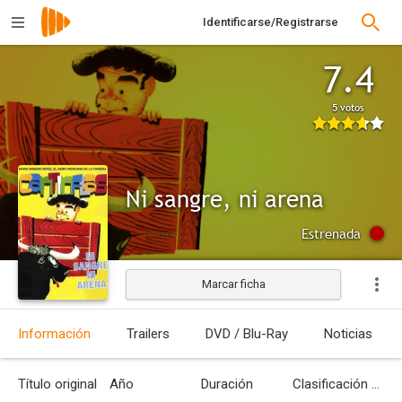
Identificarse/Registrarse
7.4
5 votos
Ni sangre, ni arena
Estrenada
Marcar ficha
Información
Trailers
DVD / Blu-Ray
Noticias
Título original
Año
Duración
Clasificación por edades