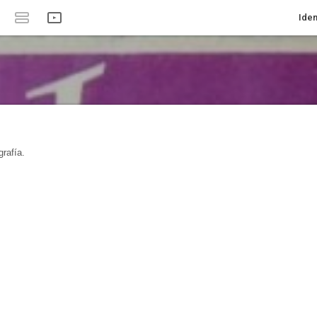
Iden
rafía.