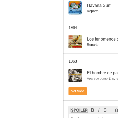
--
Havana Surf
Reparto
Cuando viaja la cigüeña
1964
--
--
Los fenómenos d
Reparto
1963
--
El hombre de pa
Aparece como
El sult
Mi desconocida esposa
Ver todo
--