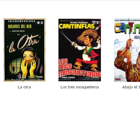
8.0
7.7
La otra
Los tres mosqueteros
Abajo el 
7.2
7.0