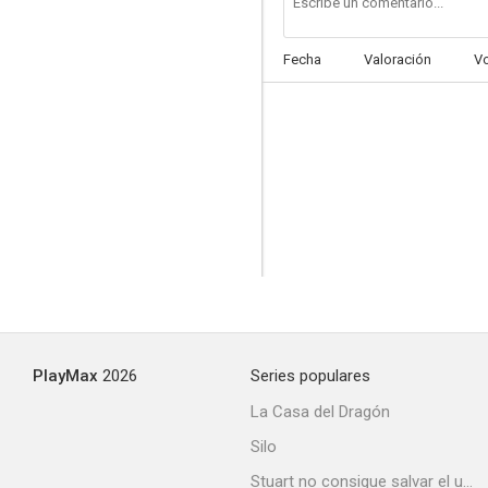
Fecha
Valoración
V
Locura pasional
--
PlayMax
2026
Series populares
Las aventuras de Pito Pérez
La Casa del Dragón
--
Silo
Stuart no consigue salvar el universo