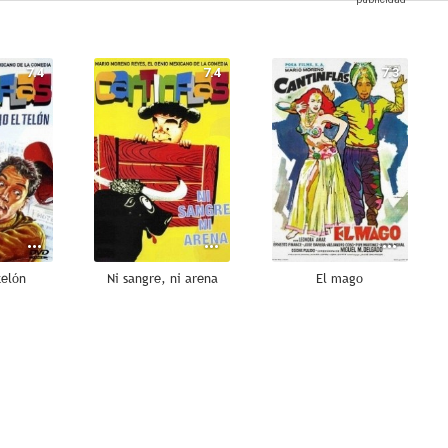
7.4
7.4
7.3
telón
Ni sangre, ni arena
El mago
6.3
6.0
6.0