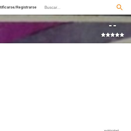
tificarse/Registrarse
--