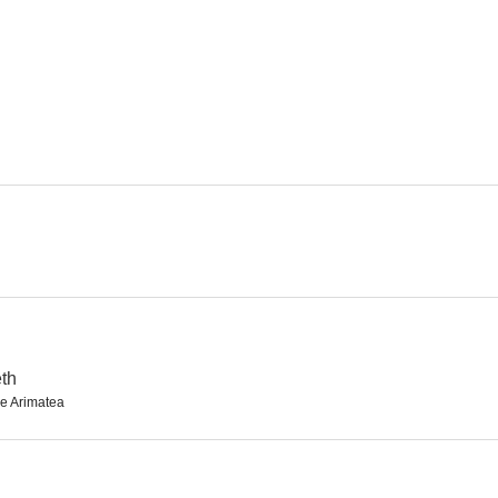
El gendarme desconocido
Dos tipos de cuidado
El Supers
6.0
--
Soy un prófugo
Jesús de Nazareth
Havana 
--
--
th
e Arimatea