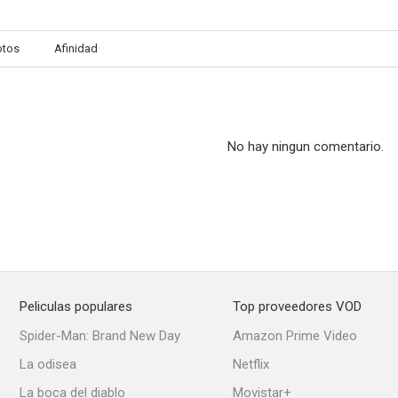
otos
Afinidad
La ambiciosa
El águila negra en la ley de los fuertes
El sultán d
--
--
No hay ningun comentario.
Peliculas populares
Top proveedores VOD
Lo que le pasó a Sansón
Prisionera del pasado
Spider-Man: Brand New Day
Amazon Prime Video
--
--
La odisea
Netflix
La boca del diablo
Movistar+