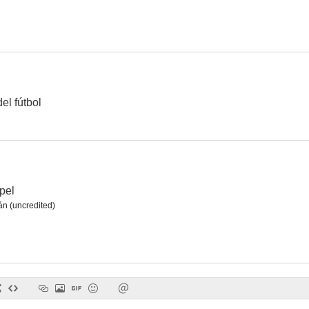
Tres fugitivos
Tan bueno el giro como el colorado
La pandilla se
--
--
el fútbol
pel
án (uncredited)
La feria de San Marcos
Cada hijo una cruz
¡Nunca me ha
--
--