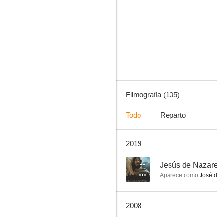
Romeo y Julieta
6.0
Filmografía (105)
Todo
Reparto
2019
Soy charro de Levita
--
--
Jesús de Nazare
Aparece como
José d
2008