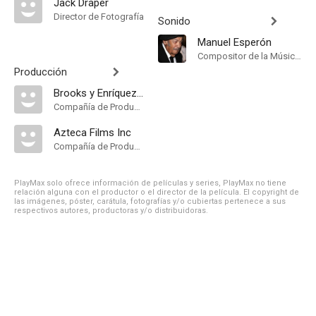
Jack Draper
Director de Fotografía
Sonido
Manuel Esperón
Compositor de la Música Original
Producción
Brooks y Enríquez S.A
Compañía de Produccion
Azteca Films Inc
Compañía de Produccion
PlayMax solo ofrece información de películas y series, PlayMax no tiene
relación alguna con el productor o el director de la película. El copyright de
las imágenes, póster, carátula, fotografías y/o cubiertas pertenece a sus
respectivos autores, productoras y/o distribuidoras.