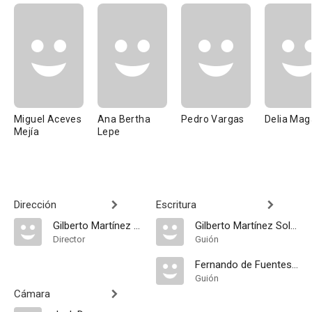
Miguel Aceves
Ana Bertha
Pedro Vargas
Delia Ma
Mejía
Lepe
Dirección
Escritura
Gilberto Martínez Solares
Gilberto Martínez Solares
Director
Guión
Fernando de Fuentes Jr.
Guión
Cámara