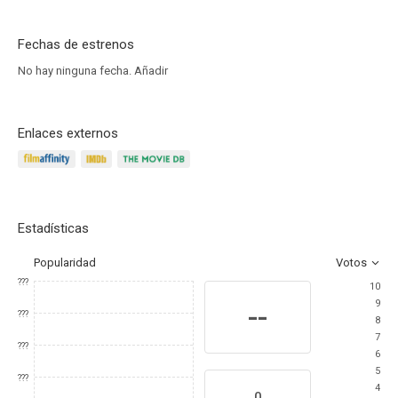
Fechas de estrenos
No hay ninguna fecha.
Añadir
Enlaces externos
Estadísticas
Popularidad
Votos
???
10
9
--
???
8
7
???
6
5
???
4
0