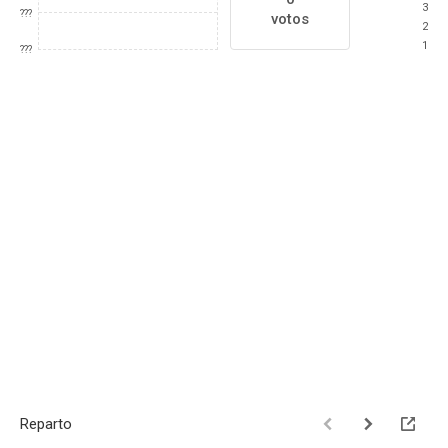
3
???
votos
2
1
???
Reparto