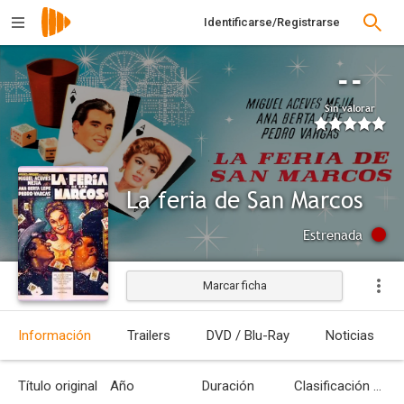
Identificarse/Registrarse
--
Sin valorar
La feria de San Marcos
Estrenada
Marcar ficha
Información
Trailers
DVD / Blu-Ray
Noticias
Título original
Año
Duración
Clasificación por edades