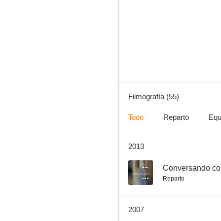
El patrullero 777
--
Filmografía (55)
Todo
Reparto
Equ
2013
¿Dónde quedó el colorado?
--
--
Conversando co
Reparto
2007