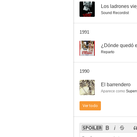
--
Los ladrones vie
Sound Recordist
¡El que no corre... vuela!
1991
--
--
¿Dónde quedó e
Reparto
1990
--
El barrendero
Aparece como
Superv
Dimas de Leon
Ver todo
--