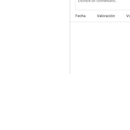
Fecha
Valoración
V
La comadrita
--
Carita de primavera
--