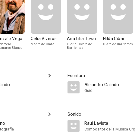
nzalo Vega
Celia Viveros
Ana Lilia Tovar
Hilda Cibar
ldomero
Madre de Clara
Gloria Olvera de
Clara de Barrientos
omares Blanco
Barrientos
Escritura
lindo
Alejandro Galindo
Guión
Sonido
ano
Raúl Lavista
tografía
Compositor de la Música Orig