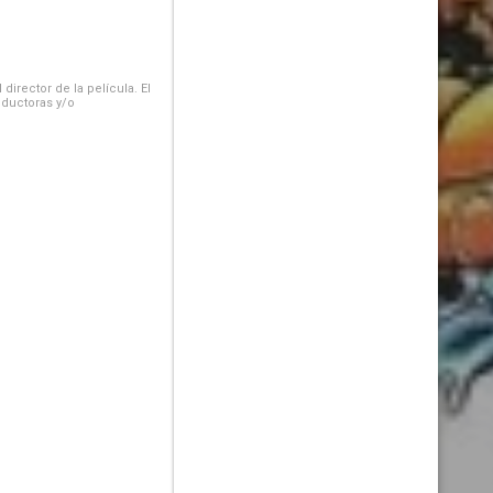
irector de la película. El
oductoras y/o