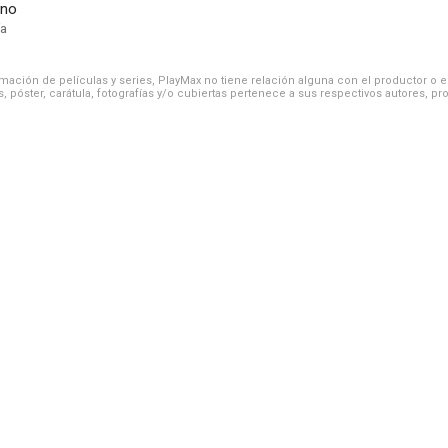
ano
ía
ación de películas y series, PlayMax no tiene relación alguna con el productor o el d
, póster, carátula, fotografías y/o cubiertas pertenece a sus respectivos autores, pr