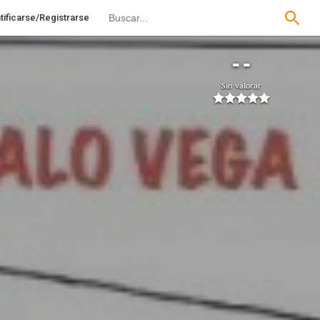
tificarse/Registrarse
--
Sin valorar