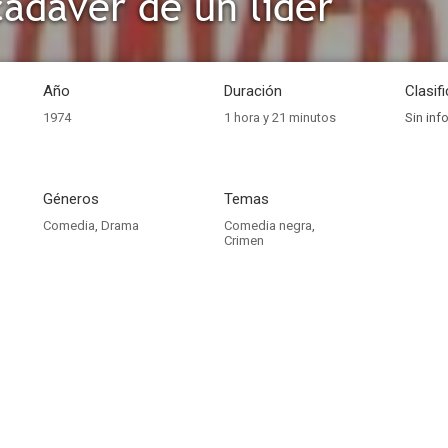
cadáver de un líder
Año
Duración
Clasif
1974
1 hora y 21 minutos
Sin inf
Géneros
Temas
Comedia
,
Drama
Comedia negra
,
Crimen