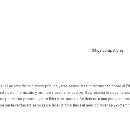
Sitios compatibles
tel. El agente del ministerio público y tres periodistas lo reconocen como el líd
rata de un homicidio y prohíben levantar el cuerpo. Se presenta la viuda, la su
on pancartas y coronas, otro líder y un taquero. Se detiene a una pareja co
 dice ser la verdadera esposa del líder. Al final llega el médico forense y dictam