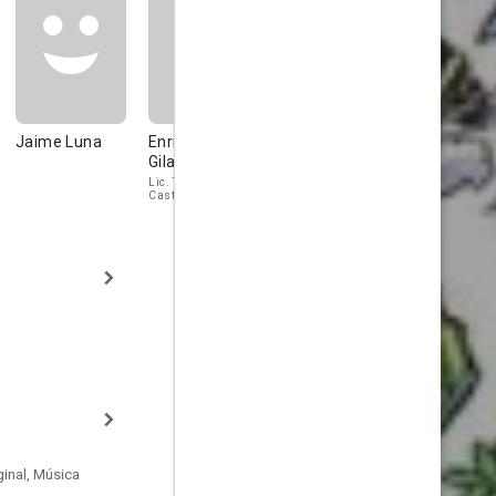
Jaime Luna
Enrique
Miguel Ángel
Mario Garc
Gilabert
Sanroman
'Harapos'
Lic. Tavares
Castrejón
inal, Música