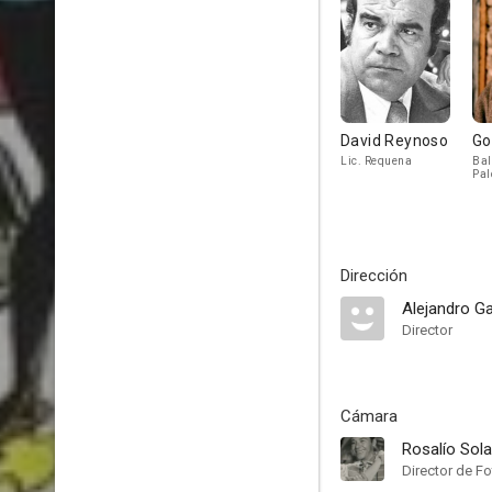
David Reynoso
Go
Lic. Requena
Ba
Pal
Dirección
Alejandro Ga
Director
Cámara
Rosalío Sol
Director de Fo