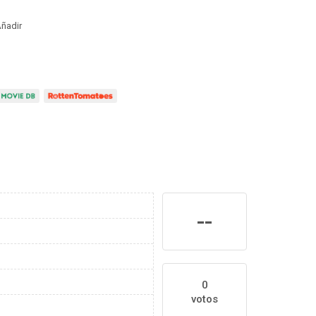
ñadir
--
0
votos