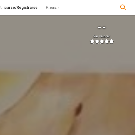
tificarse/Registrarse
--
Sin valorar