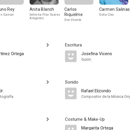
uno Rey
Anita Blanch
Carlos
Carmen Salinas
Riquelme
n Galván
Señorita Pilar Suárez
Doña Cleo
Aragones
Don Vicente
Escritura
tínez Ortega
Josefina Vicens
Guión
Sonido
r.
Rafael Elizondo
tografía
Compositor de la Música Orig
Costume & Make-Up
Margarita Ortega