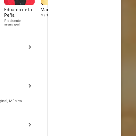
Eduardo de la
María Sorté
Antonio Bravo
René Casa
Peña
Martha
Don Diego Suárez
Obrero joven
Presidente
municipal
inal, Música