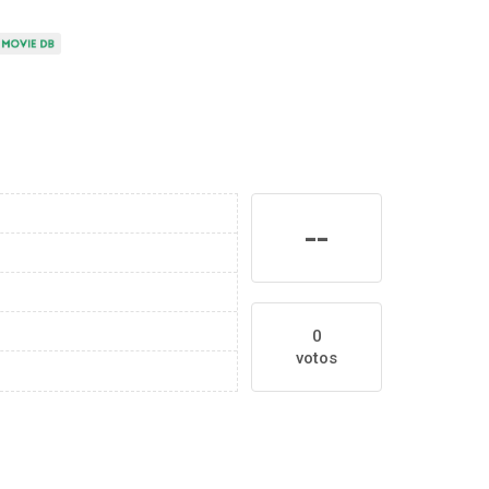
--
0
votos