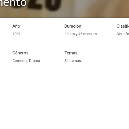
mento
Año
Duración
Clasif
1981
1 hora y 45 minutos
Sin inf
Géneros
Temas
Comedia
,
Drama
Sin temas