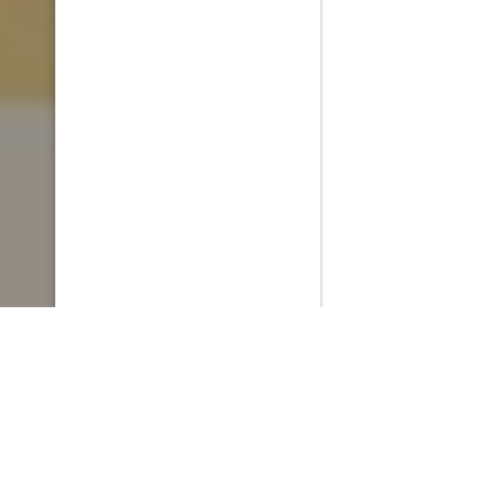
PlayMax
2026
Series populares
La Casa del Dragón
Silo
Stuart no consigue salvar el universo