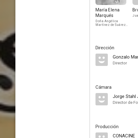
María Elena
Br
Marqués
Jua
Doña Angélica
Martínez de Suárez
Aragones
Dirección
Gonzalo Mar
Director
Cámara
Jorge Stahl J
Director de Fo
Producción
CONACINE