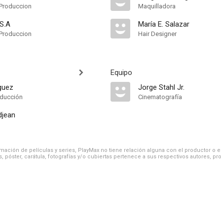
Produccion
Maquilladora
 S.A
María E. Salazar
Produccion
Hair Designer
Equipo
guez
Jorge Stahl Jr.
oducción
Cinematografía
djean
ación de películas y series, PlayMax no tiene relación alguna con el productor o el d
, póster, carátula, fotografías y/o cubiertas pertenece a sus respectivos autores, pr