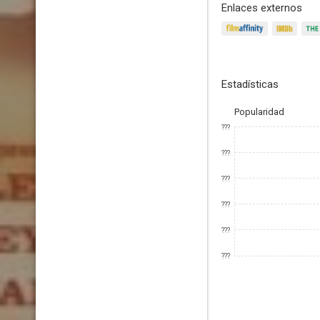
Enlaces externos
Estadísticas
Popularidad
???
???
???
???
???
???