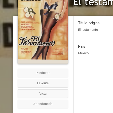
El testa
Título original
El testamento
País
México
Pendiente
Favorita
Vista
Abandonada