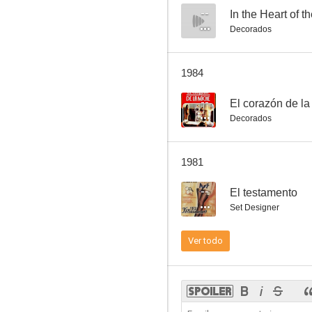
--
In the Heart of t
Decorados
Los reyes del palenque
1984
--
--
El corazón de l
Decorados
1981
--
El testamento
Set Designer
La viuda negra
Ver todo
--