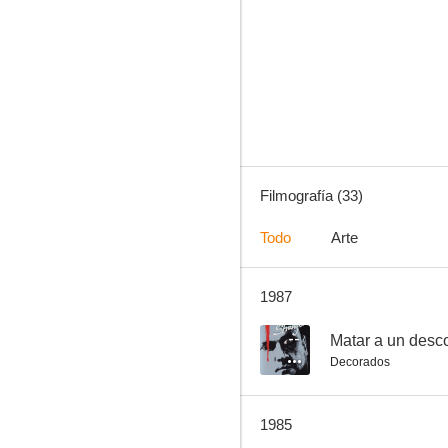
Matar a un desconocido
--
Filmografía (33)
Todo
Arte
1987
El testamento
--
--
Matar a un desc
Decorados
1985