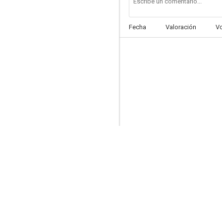
Fecha
Valoración
V
El hombre de los hongos
--
El profeta Mimi
--