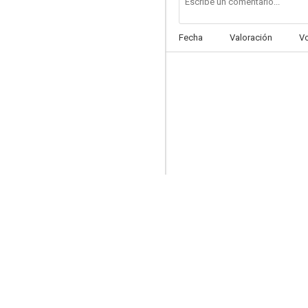
Fecha
Valoración
V
Maten al león
--
La silla vacía
--