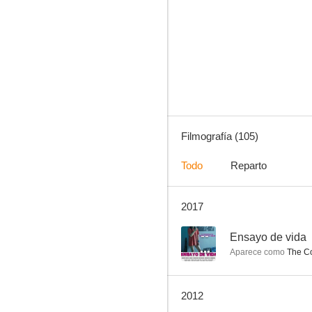
Un Quijote sin mancha
6.3
Filmografía (105)
Todo
Reparto
2017
La red
6.0
--
Ensayo de vida
Aparece como
The C
2012