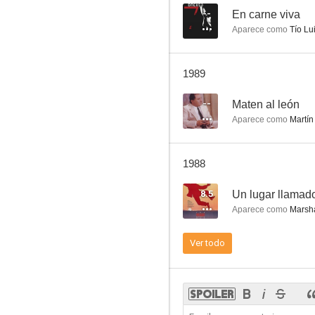
--
En carne viva
Aparece como
Tío Lu
El señor doctor
1989
4.5
--
Maten al león
Aparece como
Martín
1988
8.5
Un lugar llamad
Aparece como
Marsha
¡Viva María!
Ver todo
--