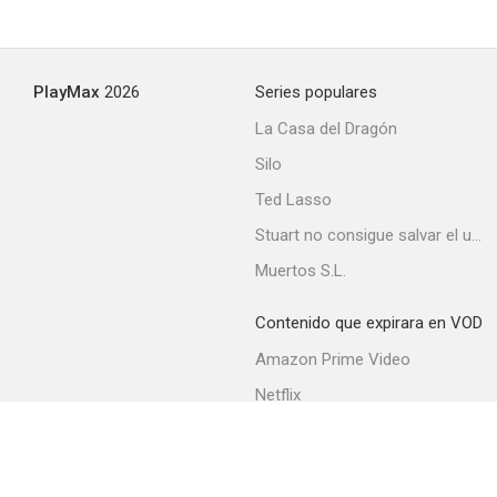
Chicas casaderas
PlayMax
2026
Series populares
--
La Casa del Dragón
Silo
Ted Lasso
Stuart no consigue salvar el universo
Muertos S.L.
Contenido que expirara en VOD
Tan bueno el giro como el colorado
Amazon Prime Video
--
Netflix
Filmin
Movistar+