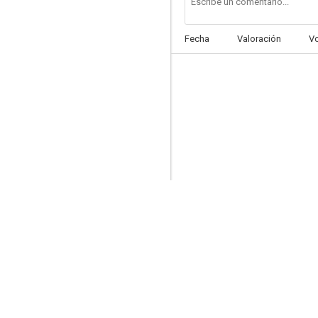
Fecha
Valoración
V
El sexo me da risa 2
--
Hasta que el dinero nos separe
--