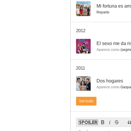
8.0
Mi fortuna es am
Reparto
La verdad oculta
2012
1.0
--
El sexo me da ri
Aparece como
(segme
2011
--
Dos hogares
Aparece como
Gaspa
Cuento de Navidad
Ver todo
--