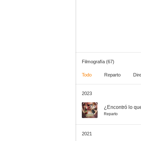
El ausente
9.5
Filmografía (67)
Todo
Reparto
Dir
2023
El sexo sentido
7.5
7.0
¿Encontró lo qu
Reparto
2021