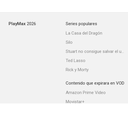
El diablo en persona
PlayMax
2026
Series populares
--
La Casa del Dragón
Silo
Stuart no consigue salvar el universo
Ted Lasso
Rick y Morty
Contenido que expirara en VOD
La hora desnuda
Amazon Prime Video
--
Movistar+
Netflix
Filmin