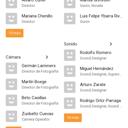
Álvaro Curiel
Marisa Grinstein
Director
Guión, Novela
Mariana Chenillo
Luis Felipe Ybarra Rivera
Director
Guión
10 más
Sonido
Rodolfo Romero
Cámara
Sound Designer
Germán Lammers
Miguel Hernández
Director de Fotografía
Sound Designer, Supervising Sound Editor, Mezclador de Re-Grabación de Sonido
Martín Boege
Arturo Zarate
Director de Fotografía
Sound Designer
Beto Casillas
Rodrigo Ortiz-Parraga
Director de Fotografía
Sound Designer, Sound Editor, Sound Effects Editor, Mezclador de Re-Grabación de Sonido
Zunbeltz Cuevas
10 más
Camera Operator