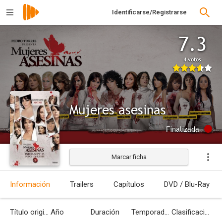
Identificarse/Registrarse
7.3
4 votos
Mujeres asesinas
Finalizada
Marcar ficha
Información
Trailers
Capítulos
DVD / Blu-Ray
Título original
Año
Duración
Temporadas
Clasificación por edades