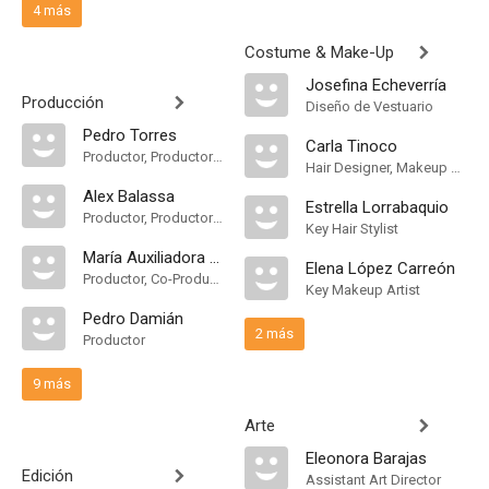
4 más
Costume & Make-Up
Josefina Echeverría
Producción
Diseño de Vestuario
Pedro Torres
Carla Tinoco
Productor, Productor Ejecutivo
Hair Designer, Makeup Designer
Alex Balassa
Estrella Lorrabaquio
Productor, Productor Ejecutivo
Key Hair Stylist
María Auxiliadora Barrios
Elena López Carreón
Productor, Co-Productor Ejecutivo
Key Makeup Artist
Pedro Damián
2 más
Productor
9 más
Arte
Eleonora Barajas
Edición
Assistant Art Director