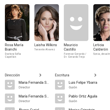
Rosa María
Laisha Wilkins
Mauricio
Leticia
Bianchi
Castillo
Calderón
Teniente Alvarez
Doctora Sofía
Forense Gerardo /
Sonia, desal
Capellán
Dr. Gerardo Trejo
Dirección
Escritura
Maria Fernanda Suarez
Luis Felipe Ybarra
Director
Guión
María Fernanda Suárez
Pablo Ortiz Aguila
Director
Guión