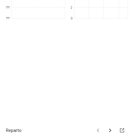
???
2
???
0
Reparto