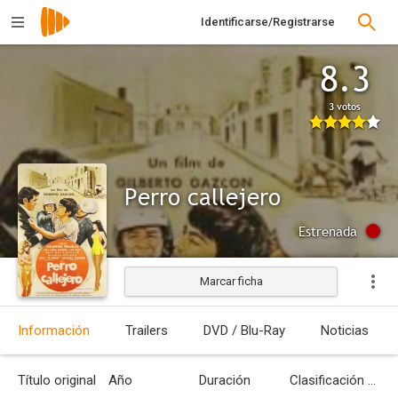
Identificarse/Registrarse
8.3
3 votos
Perro callejero
Estrenada
Marcar ficha
Información
Trailers
DVD / Blu-Ray
Noticias
Título original
Año
Duración
Clasificación por edades