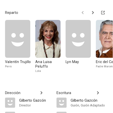
Reparto
Valentín Trujillo
Ana Luisa
Lyn May
Eric del Ca
Peluffo
Perro
Padre Maro
Lola
Dirección
Escritura
Gilberto Gazcón
Gilberto Gazcón
Director
Guión, Guión Adaptado