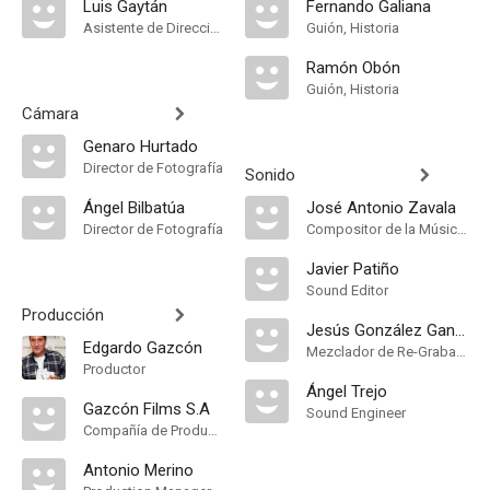
Luis Gaytán
Fernando Galiana
Asistente de Dirección
Guión, Historia
Ramón Obón
Guión, Historia
Cámara
Genaro Hurtado
Director de Fotografía
Sonido
Ángel Bilbatúa
José Antonio Zavala
Director de Fotografía
Compositor de la Música Original, Música
Javier Patiño
Sound Editor
Producción
Jesús González Gancy
Edgardo Gazcón
Mezclador de Re-Grabación de Sonido
Productor
Ángel Trejo
Gazcón Films S.A
Sound Engineer
Compañía de Produccion
Antonio Merino