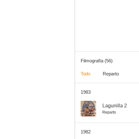
El ánima de Sayula
--
Filmografía (56)
Todo
Reparto
1983
Las noches de Paloma
--
--
Lagunilla 2
Reparto
1982