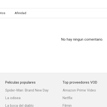
otos
Afinidad
La feria de San Marcos
Los chiflados del rock and roll
Cómicos de 
--
--
No hay ningun comentario.
Peliculas populares
Top proveedores VOD
El ruiseñor del barrio
La tienda de la esquina
Los apuros de 
Spider-Man: Brand New Day
Amazon Prime Video
--
--
La odisea
Netflix
La boca del diablo
Filmin