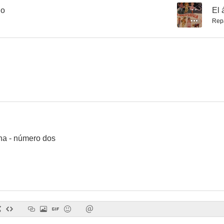
io
--
El 
Rep
Mi padrino
Autopsia de un fantasma
Alazán y en
--
--
!
na - número dos
La máscara roja
Vuelven los cinco halcones
Los valientes
--
--