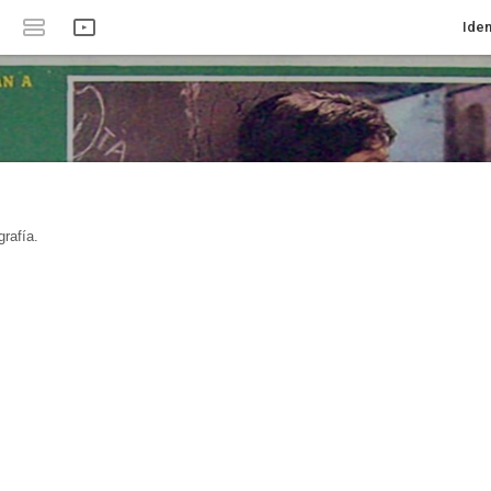
Iden
rafía.