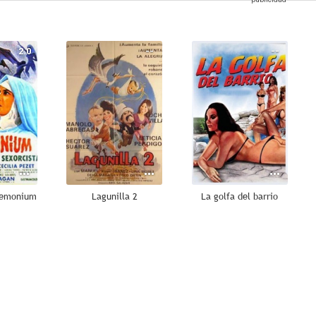
2.0
--
--
demonium
Lagunilla 2
La golfa del barrio
--
--
--