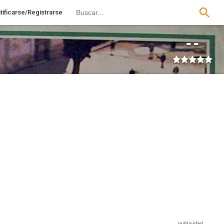
tificarse/Registrarse
--