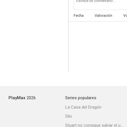
Fecha
Valoración
V
Bala perdida
--
PlayMax
2026
Series populares
La sobrina del señor cura
La Casa del Dragón
--
Silo
Stuart no consigue salvar el universo