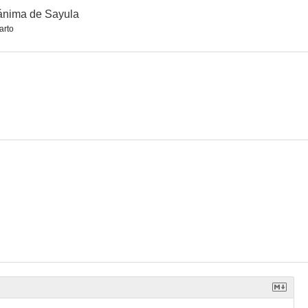
ánima de Sayula
arto
amorado
Los chicos de la noche (Los hijos que yo soñé)
El norteño
--
--
--
 no mueren
Los amigos Maravilla
Poker de reinas
--
--
--