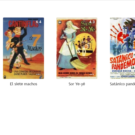
6.4
4.3
El siete machos
Sor Ye-yé
Satánico pan
--
--