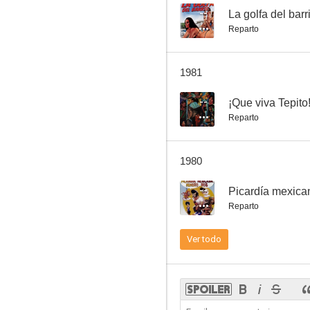
--
La golfa del barr
Reparto
La vida inútil de Pito Pérez
1981
--
--
¡Que viva Tepito
Reparto
1980
--
Picardía mexica
Reparto
Los amigos Maravilla en el mundo de la aventura
Ver todo
--