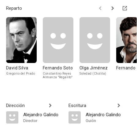
Reparto
David Silva
Fernando Soto
Olga Jiménez
Fernando 
Gregorio del Prado
Constantino Reyes
Soledad (Cholita)
Almanza "Regalito"
Dirección
Escritura
Alejandro Galindo
Alejandro Galindo
Director
Guión