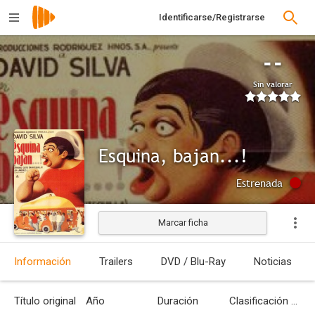
Identificarse/Registrarse
--
Sin valorar
Esquina, bajan...!
Estrenada
Marcar ficha
Información
Trailers
DVD / Blu-Ray
Noticias
Título original
Año
Duración
Clasificación por edades