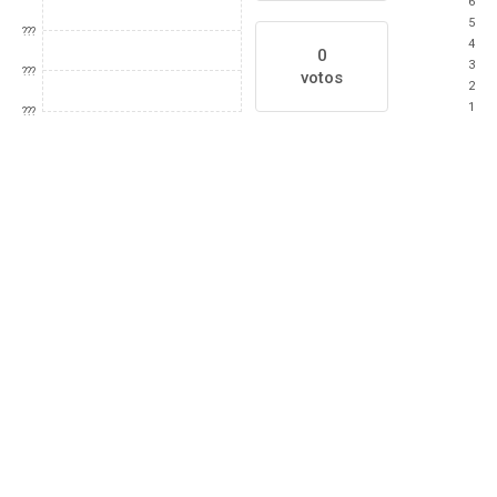
6
5
???
4
0
3
???
votos
2
1
???