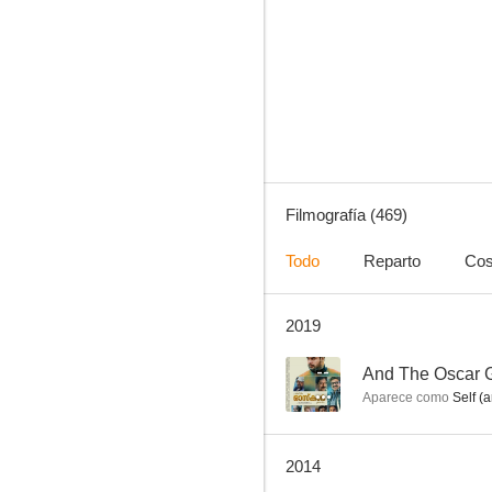
Vacaciones en Roma
8.1
Filmografía (469)
Todo
Reparto
Cos
2019
Desayuno con diamantes
8.1
--
And The Oscar G
Aparece como
Self (a
2014