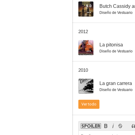
9.0
Butch Cassidy a
Diseño de Vestuario
Vértigo (De entre los muertos)
2012
7.9
--
La pitonisa
Diseño de Vestuario
2010
--
La gran carrera
Diseño de Vestuario
Atrapa a un ladrón
Ver todo
7.6