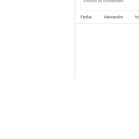
Fecha
Valoración
V
El hombre que sabía demasiado
7.4
Los pájaros
10