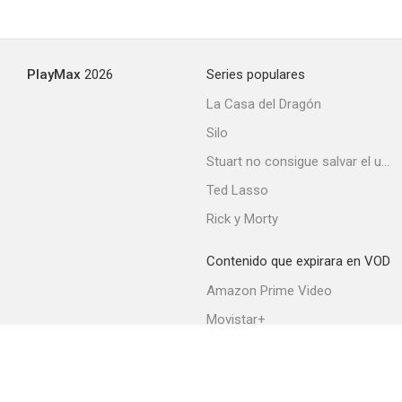
Rachel y el forastero
PlayMax
2026
Series populares
7.0
La Casa del Dragón
Silo
Stuart no consigue salvar el universo
Ted Lasso
Rick y Morty
Contenido que expirara en VOD
Los cuatro hijos de Katie Elder
Amazon Prime Video
7.0
Movistar+
Netflix
Filmin