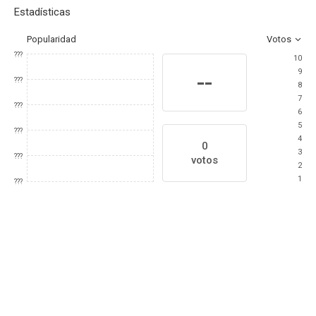
Estadísticas
Popularidad
Votos
???
10
9
--
???
8
7
???
6
5
???
4
0
3
???
votos
2
1
???