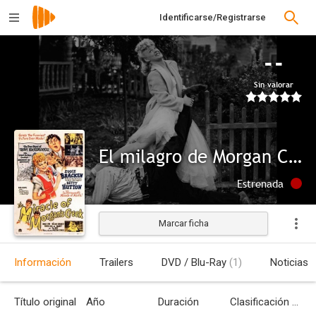
Identificarse/Registrarse
--
Sin valorar
El milagro de Morgan Creek
Estrenada
Marcar ficha
Información
Trailers
DVD / Blu-Ray
(1)
Noticias
Título original
Año
Duración
Clasificación por edades