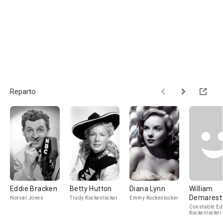
Reparto
Eddie Bracken
Betty Hutton
Diana Lynn
William
Demarest
Norval Jones
Trudy Kockenlocker
Emmy Kockenlocker
Constable E
Kockenlocker