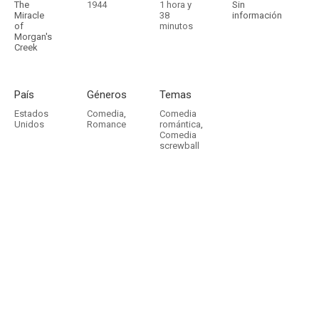
The
1944
1 hora y
Sin
Miracle
38
información
of
minutos
Morgan's
Creek
País
Géneros
Temas
Estados
Comedia
,
Comedia
Unidos
Romance
romántica
,
Comedia
screwball