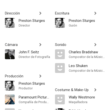
Dirección
Escritura
Preston Sturges
Preston Sturges
Director
Guión
Cámara
Sonido
John F. Seitz
Charles Bradshaw
Director de Fotografía
Compositor de la Música Original
Leo Shuken
Compositor de la Música Original
Producción
Preston Sturges
Productor
Costume & Make-Up
Paramount Pictures
Wally Westmore
Compañía de Produccion
Maquilladora