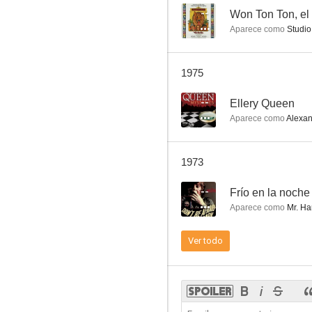
--
Won Ton Ton, el
Aparece como
Studio
Un gato del FBI
1975
7.0
--
Ellery Queen
Aparece como
Alexan
1973
--
Frío en la noche
Aparece como
Mr. Har
A través de la noche
Ver todo
6.5