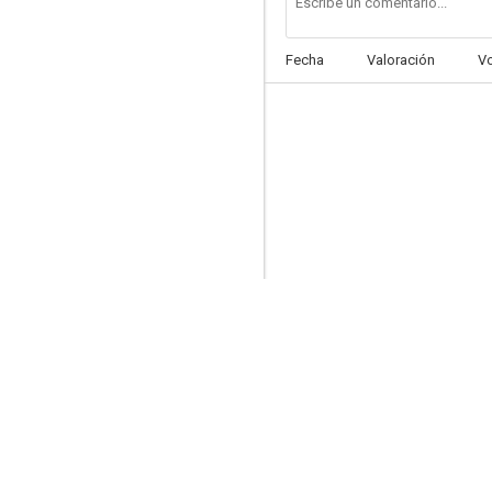
Fecha
Valoración
V
El diablo burlado
6.0
Una encuesta llamada milagro
4.7