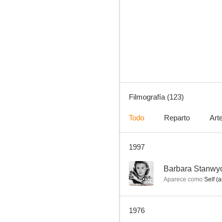
Cita en Las Vegas (Viva Las Vegas)
7.3
Filmografía (123)
Todo
Reparto
Art
1997
Un marido rico
7.0
--
Barbara Stanwyc
Aparece como
Self (a
1976