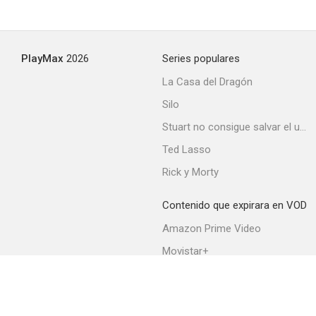
Jolson Sings Again
PlayMax
2026
Series populares
--
La Casa del Dragón
Silo
Stuart no consigue salvar el universo
Ted Lasso
Rick y Morty
Contenido que expirara en VOD
The Sainted Sisters
Amazon Prime Video
--
Movistar+
Netflix
Filmin