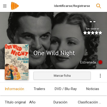
Identificarse/Registrarse
--
Sin valorar
One Wild Night
Estrenada
Marcar ficha
Información
Trailers
DVD / Blu-Ray
Noticias
Título original
Año
Duración
Clasificación por edades