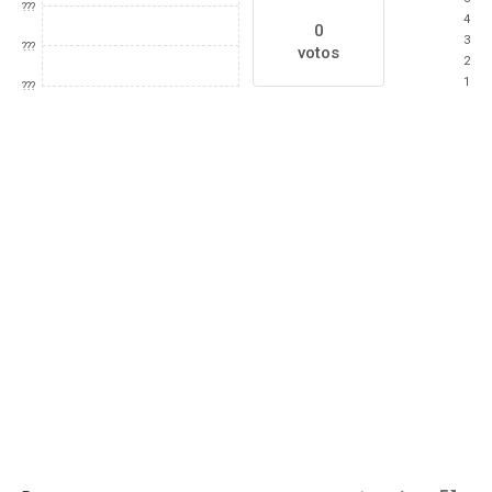
???
4
0
3
???
votos
2
1
???