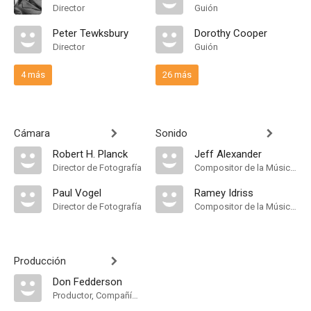
Director
Guión
Peter Tewksbury
Dorothy Cooper
Director
Guión
4 más
26 más
Cámara
Sonido
Robert H. Planck
Jeff Alexander
Director de Fotografía
Compositor de la Música Original
Paul Vogel
Ramey Idriss
Director de Fotografía
Compositor de la Música Original
Producción
Don Fedderson
Productor, Compañía de Produccion