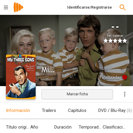
Identificarse/Registrarse
--
Sin valorar
Mis tres hijos
Finalizada
Marcar ficha
Información
Trailers
Capítulos
DVD / Blu-Ray
(6)
Título original
Año
Duración
Temporadas
Clasificación por edades