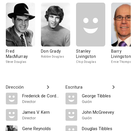
Fred
Don Grady
Stanley
Barry
MacMurray
Livingston
Livingston
Robbie Douglas
Steve Douglas
Chip Douglas
Ernie Thomp
Dirección
Escritura
Frederick de Cordova
George Tibbles
Director
Guión
James V. Kern
John McGreevey
Director
Guión
Gene Reynolds
Douglas Tibbles