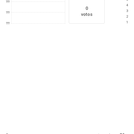
???
4
0
3
???
votos
2
1
???