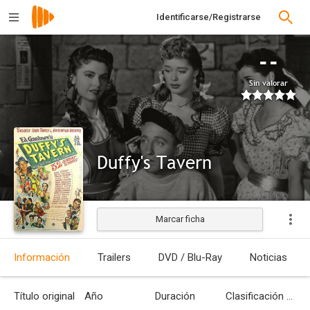
Identificarse/Registrarse
--
Sin valorar
Duffy's Tavern
Marcar ficha
Estrenada
Información
Trailers
DVD / Blu-Ray
Noticias
Título original
Año
Duración
Clasificación por edades