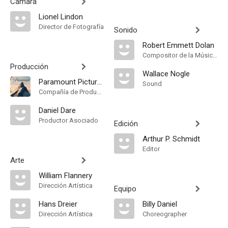
Cámara
Lionel Lindon
Director de Fotografía
Sonido
Robert Emmett Dolan
Compositor de la Música Original
Producción
Wallace Nogle
Paramount Pictures
Sound
Compañía de Produccion
Daniel Dare
Productor Asociado
Edición
Arthur P. Schmidt
Editor
Arte
William Flannery
Dirección Artística
Equipo
Hans Dreier
Billy Daniel
Dirección Artística
Choreographer