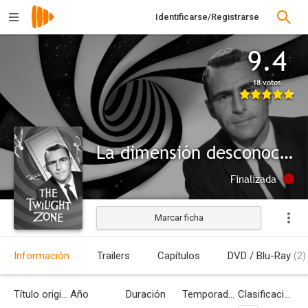
Identificarse/Registrarse
9.4
18 votos
La dimensión desconocida
Finalizada
Marcar ficha
Información
Trailers
Capítulos
DVD / Blu-Ray
(2)
Título original
Año
Duración
Temporadas
Clasificación por edades