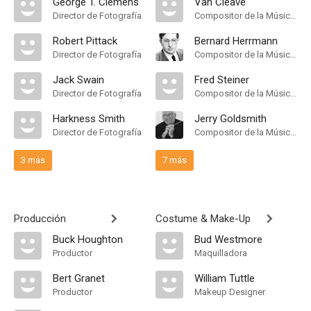
George T. Clemens
Van Cleave
Director de Fotografía
Compositor de la Música Original
Robert Pittack
Bernard Herrmann
Director de Fotografía
Compositor de la Música Original
Jack Swain
Fred Steiner
Director de Fotografía
Compositor de la Música Original
Harkness Smith
Jerry Goldsmith
Director de Fotografía
Compositor de la Música Original
3 más
7 más
Producción
Costume & Make-Up
Buck Houghton
Bud Westmore
Productor
Maquilladora
Bert Granet
William Tuttle
Productor
Makeup Designer