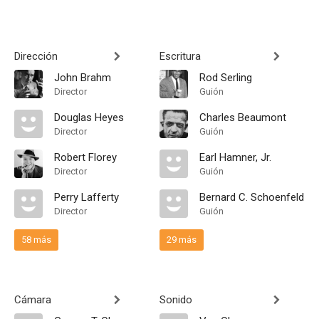
Dirección
Escritura
John Brahm
Rod Serling
Director
Guión
Douglas Heyes
Charles Beaumont
Director
Guión
Robert Florey
Earl Hamner, Jr.
Director
Guión
Perry Lafferty
Bernard C. Schoenfeld
Director
Guión
58 más
29 más
Cámara
Sonido