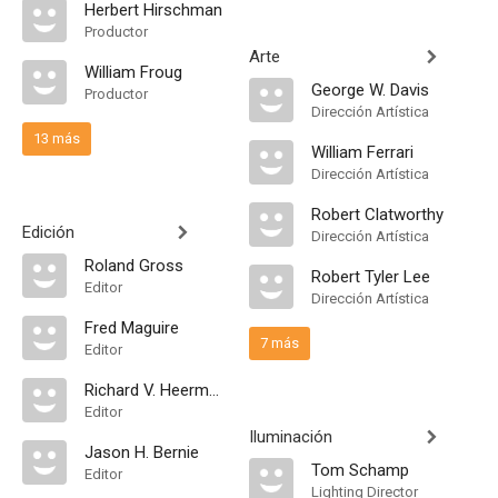
Herbert Hirschman
Productor
Arte
William Froug
George W. Davis
Productor
Dirección Artística
13 más
William Ferrari
Dirección Artística
Robert Clatworthy
Edición
Dirección Artística
Roland Gross
Robert Tyler Lee
Editor
Dirección Artística
Fred Maguire
7 más
Editor
Richard V. Heermance
Editor
Iluminación
Jason H. Bernie
Tom Schamp
Editor
Lighting Director