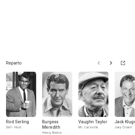
Reparto
Rod Serling
Burgess
Vaughn Taylor
Jack Klu
Meredith
Self - Host
Mr. Carsville
Joey Crown
Henry Bemis