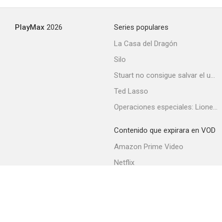
PlayMax
2026
Series populares
La Casa del Dragón
Sus grandes ojos marrones
Silo
Stuart no consigue salvar el universo
Ted Lasso
Operaciones especiales: Lioness
Contenido que expirara en VOD
Amazon Prime Video
Netflix
Filmin
Movistar+
Movistar+ Fibra