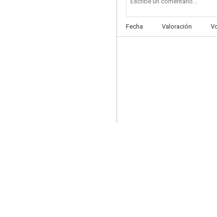
--
Fecha
Valoración
V
La dimensión desconocida: El capricho de un hombre joven
--