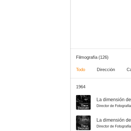
Si yo tuviera un millón
--
Filmografía (126)
Todo
Dirección
C
1964
La dimensión desconocida: Chaquetas de cuero negro
--
--
Director de Fotografía
--
Director de Fotografía