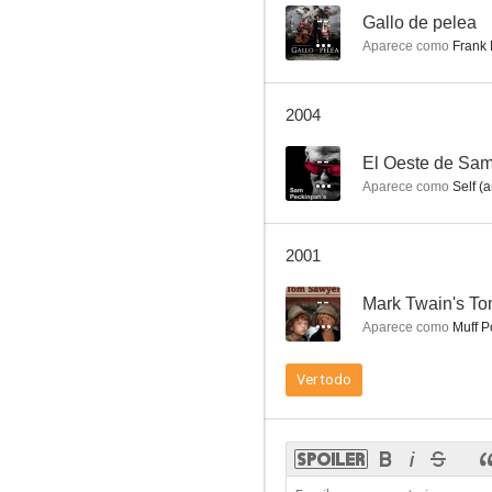
--
Gallo de pelea
Aparece como
Frank 
Hazañas bélicas
2004
7.6
--
El Oeste de Sa
Aparece como
Self (a
2001
--
Mark Twain's T
Aparece como
Muff Po
El trueno azul
Ver todo
7.4