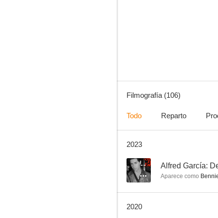
La dimensión desconocida
8.3
Filmografía (106)
Todo
Reparto
Pro
2023
Azules y grises
8.0
--
Alfred García: D
Aparece como
Benni
2020