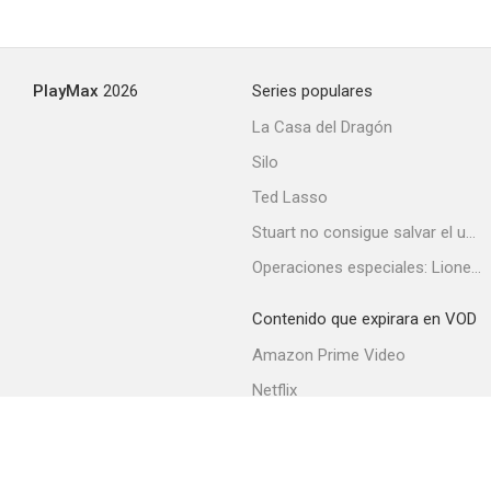
El reparto
PlayMax
2026
Series populares
--
La Casa del Dragón
Silo
Ted Lasso
Stuart no consigue salvar el universo
Operaciones especiales: Lioness
Contenido que expirara en VOD
Una bala para el diablo
Amazon Prime Video
--
Netflix
Filmin
Movistar+