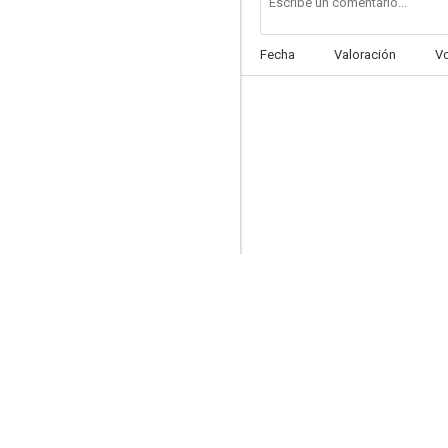
Fecha
Valoración
V
1941
7.1
Mayor Dundee
7.0