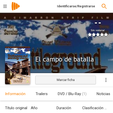
Identificarse/Registrarse
--
Sin valorar
El campo de batalla
Marcar ficha
Información
Trailers
DVD / Blu-Ray
(1)
Noticias
Título original
Año
Duración
Clasificación por edades