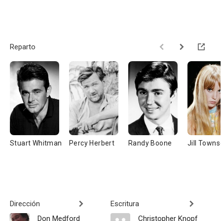
Reparto
Stuart Whitman
Percy Herbert
Randy Boone
Jill Town
Dirección
Escritura
Don Medford
Christopher Knopf