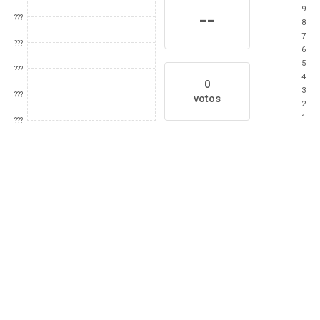
9
--
???
8
7
???
6
5
???
4
0
3
???
votos
2
1
???