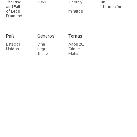
The Rise
1960
1 hora y
Sin
and Fall
41
información
of Legs
minutos
Diamond
País
Géneros
Temas
Estados
Cine
Años 20
,
Unidos
negro
,
Crimen
,
Thriller
Mafia