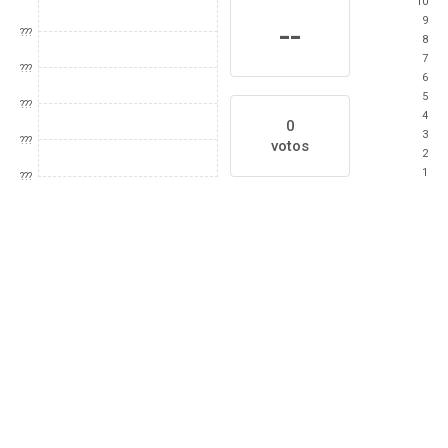
10
9
--
???
8
7
???
6
5
???
4
0
3
???
votos
2
1
???