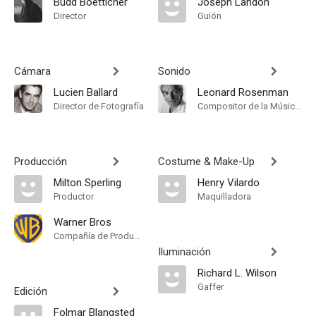
Budd Boetticher
Joseph Landon
Director
Guión
Cámara
Sonido
Lucien Ballard
Leonard Rosenman
Director de Fotografía
Compositor de la Música Original
Producción
Costume & Make-Up
Milton Sperling
Henry Vilardo
Productor
Maquilladora
Warner Bros
Compañía de Produccion
Iluminación
Richard L. Wilson
Gaffer
Edición
Folmar Blangsted