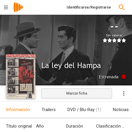
Identificarse/Registrarse
--
Sin valorar
La ley del Hampa
Estrenada
Marcar ficha
Información
Trailers
DVD / Blu-Ray
(1)
Noticias
Título original
Año
Duración
Clasificación por edades