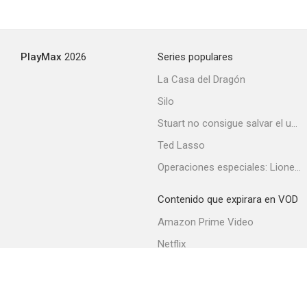
Fall In
PlayMax
2026
Series populares
--
La Casa del Dragón
Silo
Stuart no consigue salvar el universo
Ted Lasso
Operaciones especiales: Lioness
Contenido que expirara en VOD
The Devil with Hitler
Amazon Prime Video
--
Netflix
Filmin
Movistar+