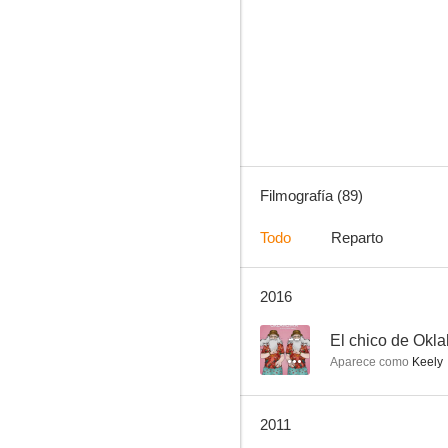
Los perros de mi mujer
7.6
Filmografía (89)
Todo
Reparto
2016
La mujer del cuadro
6.8
--
El chico de Okl
Aparece como
Keely
2011