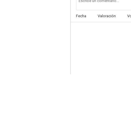
Fecha
Valoración
V
Charlie Chan en La Cobra de Shangai
--
Fry's Planet Word
--