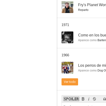
--
Fry's Planet Wo
Reparto
Mientras Nueva York duerme
1971
6.3
--
Como en los bu
Aparece como
Barten
1966
8.0
Los perros de mi
Aparece como
Dog Ow
El último hurra
Ver todo
5.0