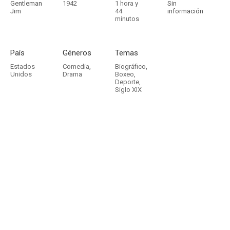
Gentleman
1942
1 hora y
Sin
Jim
44
información
minutos
País
Géneros
Temas
Estados
Comedia
,
Biográfico
,
Unidos
Drama
Boxeo
,
Deporte
,
Siglo XIX