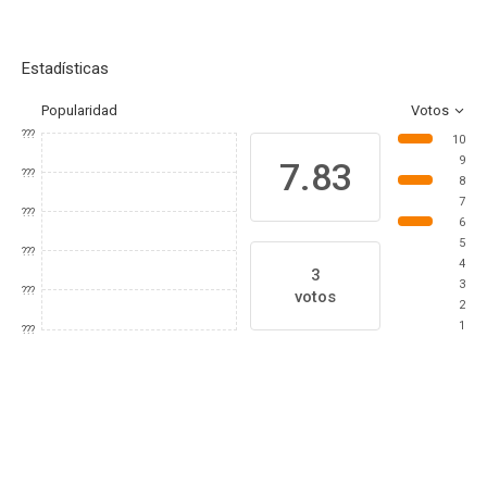
Estadísticas
Popularidad
Votos
???
10
9
7.83
???
8
7
???
6
5
???
4
3
3
???
votos
2
1
???