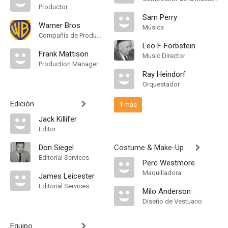
Productor
Sam Perry
Warner Bros
Música
Compañía de Produccion
Leo F. Forbstein
Frank Mattison
Music Director
Production Manager
Ray Heindorf
Orquestador
Edición
1 más
Jack Killifer
Editor
Don Siegel
Costume & Make-Up
Editorial Services
Perc Westmore
Maquilladora
James Leicester
Editorial Services
Milo Anderson
Diseño de Vestuario
Equipo