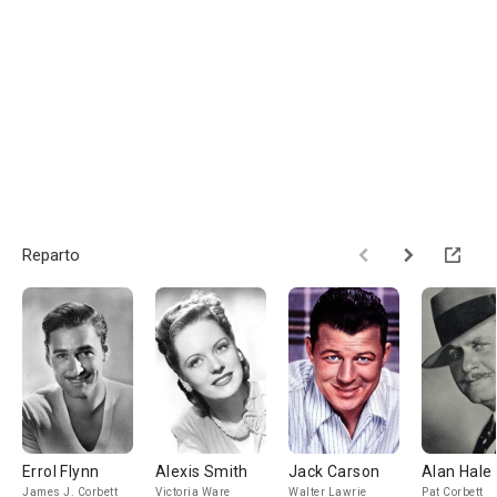
Reparto
Errol Flynn
Alexis Smith
Jack Carson
Alan Hale
James J. Corbett
Victoria Ware
Walter Lawrie
Pat Corbett