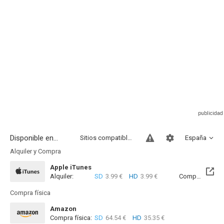
Disponible en...
Sitios compatibles
España
Alquiler y Compra
Apple iTunes
Alquiler:
SD
3.99 €
HD
3.99 €
Compra:
SD
8
Compra física
Amazon
Compra física:
SD
64.54 €
HD
35.35 €