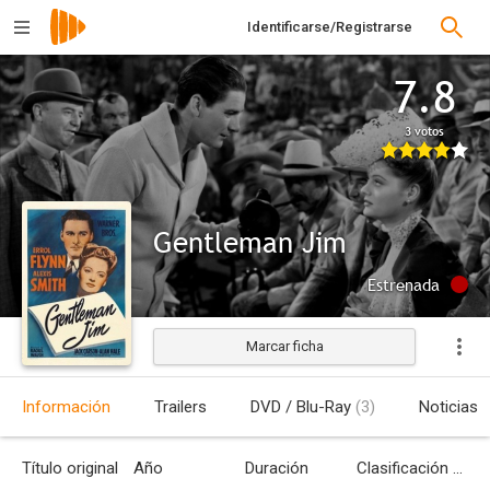
Identificarse/Registrarse
7.8
3 votos
Gentleman Jim
Estrenada
Marcar ficha
Información
Trailers
DVD / Blu-Ray
(3)
Noticias
Título original
Año
Duración
Clasificación por edades