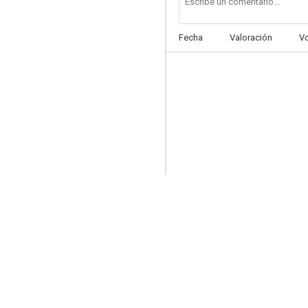
Fecha
Valoración
V
El orgullo de los Yanquis
7.0
El rey del tabaco
6.8