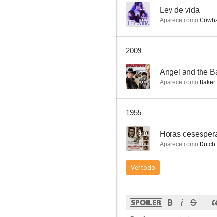
--
Ley de vida
Aparece como
Cowhan
Gentleman Jim
2009
7.8
--
Angel and the 
Aparece como
Baker 
1955
8.0
Horas desesper
Aparece como
Dutch
Cayo Largo
Ver todo
7.3