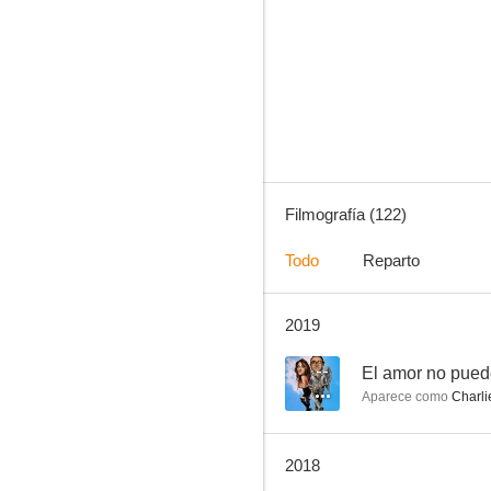
Los mejores años de nuestra vida
8.2
Filmografía (122)
Todo
Reparto
2019
Vive como quieras
7.8
--
El amor no pued
Aparece como
Charli
2018