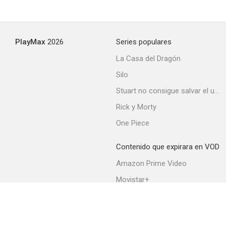
Con la soga casi al cuello
PlayMax
2026
Series populares
--
La Casa del Dragón
Silo
Stuart no consigue salvar el universo
Rick y Morty
One Piece
Contenido que expirara en VOD
Paso a paso
Amazon Prime Video
--
Movistar+
Netflix
Filmin