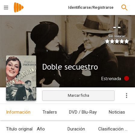
Identificarse/Registrarse
--
Sin valorar
Doble secuestro
Estrenada
Marcar ficha
Información
Trailers
DVD / Blu-Ray
Noticias
Título original
Año
Duración
Clasificación por edades