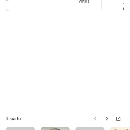
votos
2
1
???
Reparto