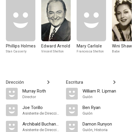
Phillips Holmes
Edward Arnold
Mary Carlisle
Wini Sha
Stan Casserly
Vincent Shelton
Francesca Shelton
Babe
Dirección
Escritura
Murray Roth
William R. Lipman
Director
Guión
Joe Torillo
Ben Ryan
Asistente de Dirección
Guión
Archibald Buchanan
Damon Runyon
Asistente de Dirección
Guión, Historia