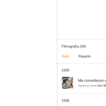
La banda de Alexander
--
Filmografía (34)
Todo
Reparto
1939
Little Miss Broadway
--
--
Me convirtieron 
Aparece como
Doc Wa
1938