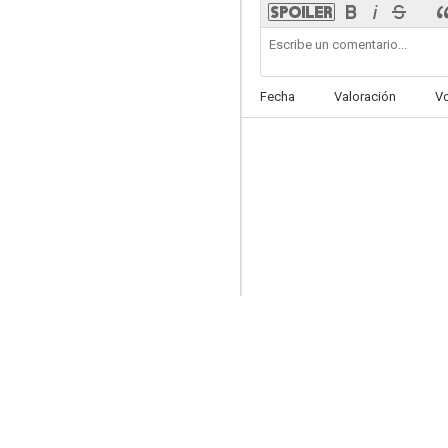
Fecha
Valoración
V
The Case of the Curious Bride
--
The Perfect Clue
--