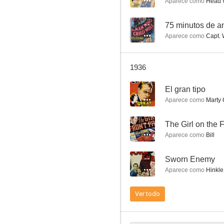
Aparece como
Head W
--
75 minutos de a
Aparece como
Capt. 
Absolute Quiet
1936
--
--
El gran tipo
Aparece como
Marty
--
The Girl on the 
Aparece como
Bill
--
Sworn Enemy
Aparece como
Hinkle
Sworn Enemy
--
Ver todo