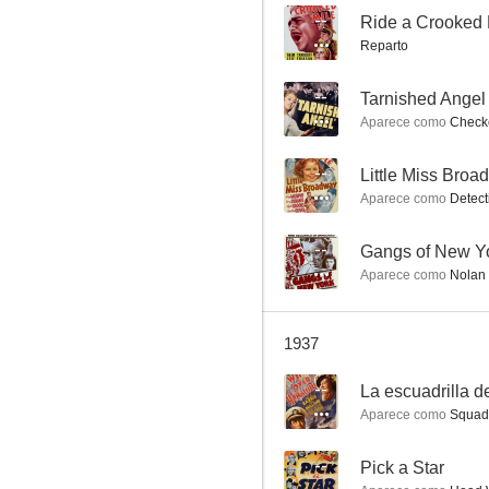
--
Ride a Crooked 
Reparto
La escuadrilla del Pacífico
--
Tarnished Angel
Aparece como
Checke
--
--
Little Miss Broa
Aparece como
Detect
--
Gangs of New Y
Aparece como
Nolan
1937
King of Gamblers
--
--
La escuadrilla de
Aparece como
Squadro
--
Pick a Star