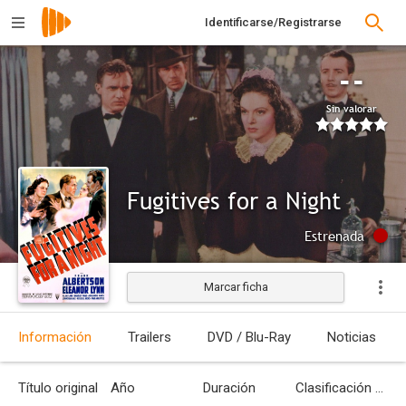
Identificarse/Registrarse
--
Sin valorar
Fugitives for a Night
Estrenada
Marcar ficha
Información
Trailers
DVD / Blu-Ray
Noticias
Título original
Año
Duración
Clasificación por edades