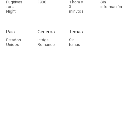
Fugitives
1938
1 hora y
Sin
for a
3
información
Night
minutos
País
Géneros
Temas
Estados
Intriga
,
Sin
Unidos
Romance
temas