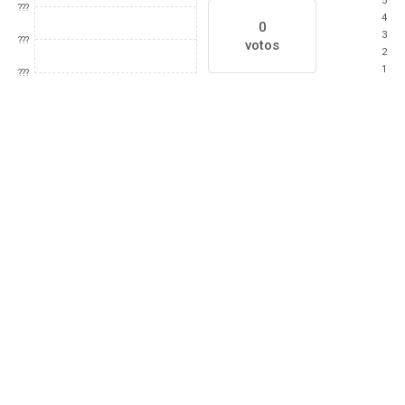
5
???
4
0
3
???
votos
2
1
???