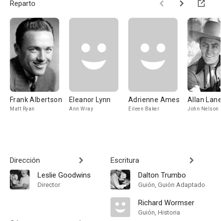
Reparto
Frank Albertson
Eleanor Lynn
Adrienne Ames
Allan Lan
Matt Ryan
Ann Wray
Eileen Baker
John Nelson
Dirección
Escritura
Leslie Goodwins
Dalton Trumbo
Director
Guión, Guión Adaptado
Richard Wormser
Guión, Historia