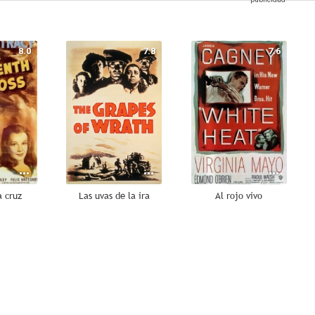
8.0
7.8
7.6
a cruz
Las uvas de la ira
Al rojo vivo
6.8
6.7
6.4