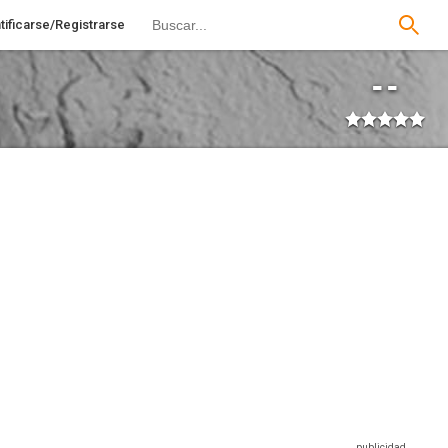
tificarse/Registrarse
--