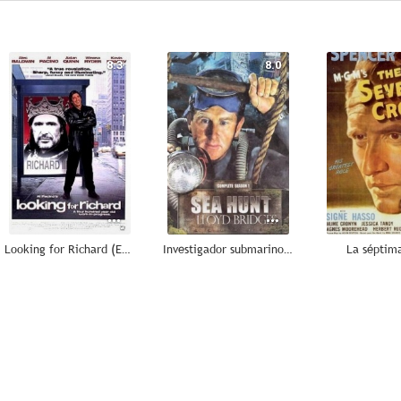
8.3
8.0
Looking for Richard (En busca de Ricardo III)
Investigador submarino (Aventura submarina)
La séptim
7.0
7.0