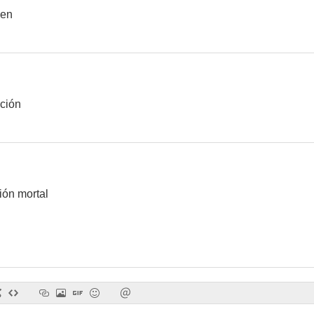
nen
Den fjärde mannen
CSI: La conspiración
--
--
ación
ión mortal
La lista de pasajeros (Gritos en la noche/Noches de terror)
Central Park West
Ocho muj
--
--