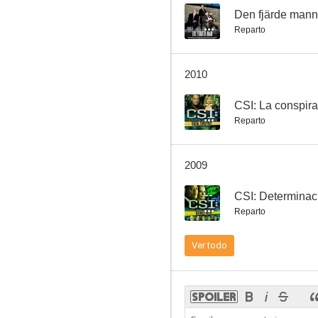
--
Den fjärde man
Reparto
Any Day Now
2010
--
--
CSI: La conspir
Reparto
2009
--
CSI: Determinac
Reparto
CSI: Oscuras intenciones
Ver todo
--