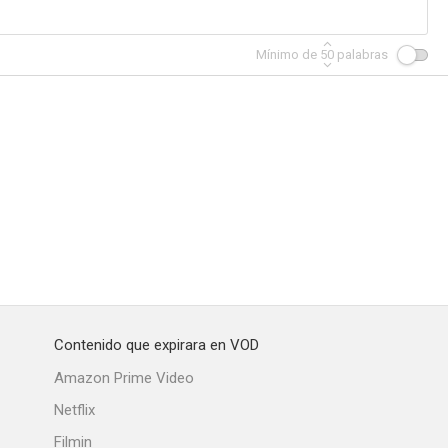
Mínimo de
50
palabras
shal
Colt 45
Men of Annapolis
--
--
--
Contenido que expirara en VOD
Cochise
Patrulla de tráfico
Misterios de la ciencia
Amazon Prime Video
--
--
--
Netflix
Filmin