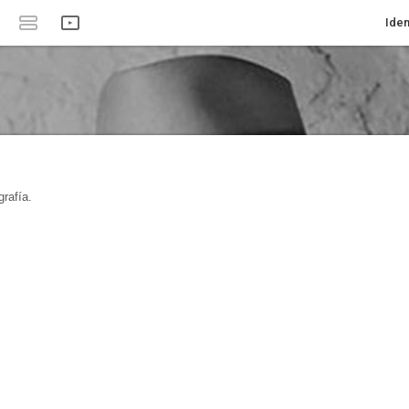
Iden
rafía.