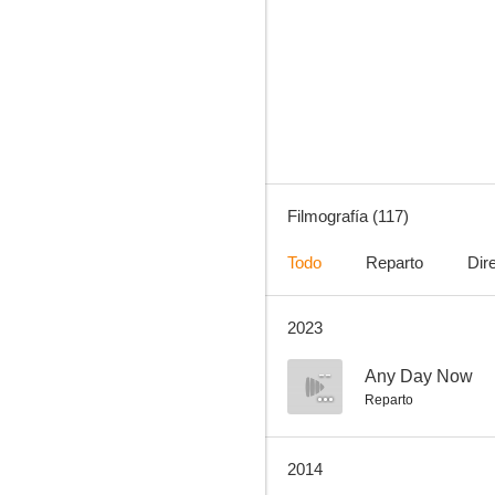
CSI Las Vegas: Peligro sepulcral
6.0
Filmografía (117)
Todo
Reparto
Dir
2023
CSI: Crime Scene Investigation
--
--
Any Day Now
Reparto
2014