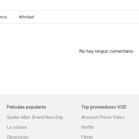
otos
Afinidad
Lock Up
Lawman
U.S. Mar
--
--
No hay ningun comentario.
Peliculas populares
Top proveedores VOD
Sugarfoot
Official Detective
Sheriff of 
Spider-Man: Brand New Day
Amazon Prime Video
--
--
La odisea
Netflix
Obsession
Filmin