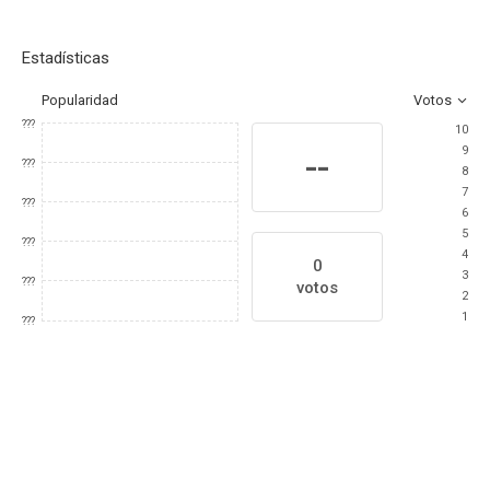
Estadísticas
Popularidad
Votos
???
10
9
--
???
8
7
???
6
5
???
4
0
3
???
votos
2
1
???