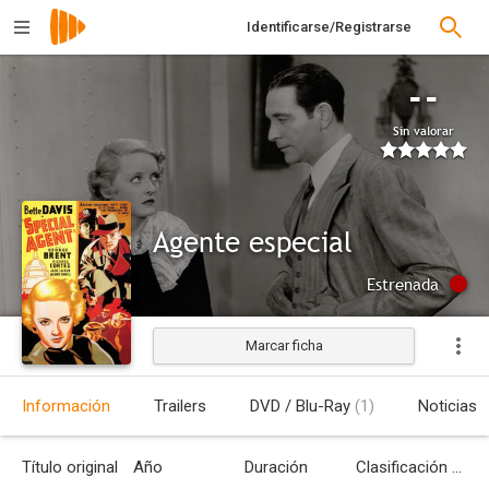
Identificarse/Registrarse
--
Sin valorar
Agente especial
Estrenada
Marcar ficha
Información
Trailers
DVD / Blu-Ray
(1)
Noticias
Título original
Año
Duración
Clasificación por edades