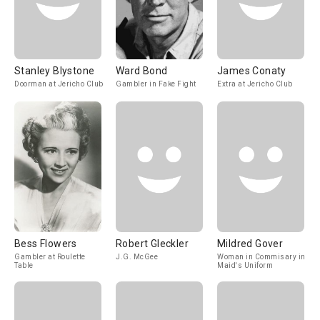
Stanley Blystone
Ward Bond
James Conaty
Doorman at Jericho Club
Gambler in Fake Fight
Extra at Jericho Club
Bess Flowers
Robert Gleckler
Mildred Gover
Gambler at Roulette
J.G. McGee
Woman in Commisary in
Table
Maid's Uniform