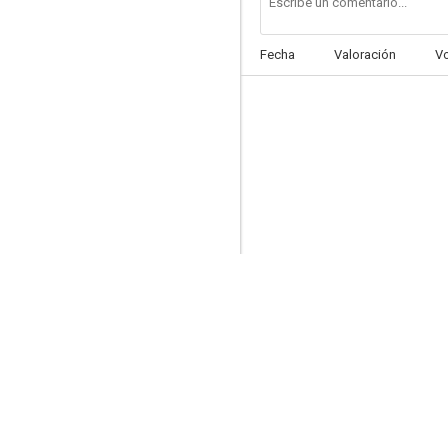
Fecha
Valoración
V
Conducta desordenada o policías frescos
--
Hearts of Men