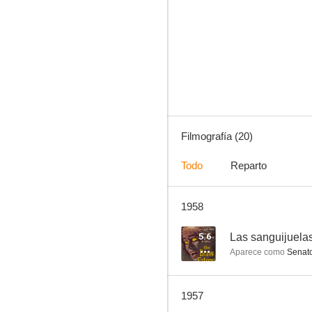
Las sanguijuelas humanas
--
Filmografía (20)
Todo
Reparto
1958
Sargento Preston
--
5.6
Las sanguijuel
Aparece como
Senato
1957