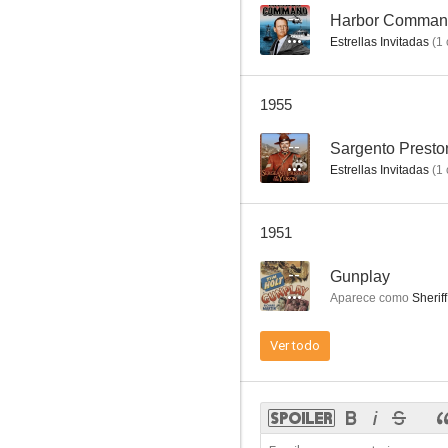
--
Harbor Comman
Estrellas Invitadas
(
1
Fugitives for a Night
1955
--
--
Sargento Presto
Estrellas Invitadas
(
1
1951
--
Gunplay
Aparece como
Sheriff
El buque de los misterios
Ver todo
--