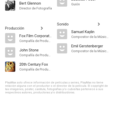
Bert Glennon
Guión
Director de Fotografía
Sonido
Producción
Samuel Kaylin
Fox Film Corporation
Compositor de la Música Original
Compañía de Produccion
Emil Gerstenberger
John Stone
Compositor de la Música Original
Compañía de Produccion
20th Century Fox
Compañía de Produccion
PlayMax solo ofrece información de películas y series, PlayMax no tiene
relación alguna con el productor o el director de la película. El copyright de
las imágenes, póster, carátula, fotografías y/o cubiertas pertenece a sus
respectivos autores, productoras y/o distribuidoras.