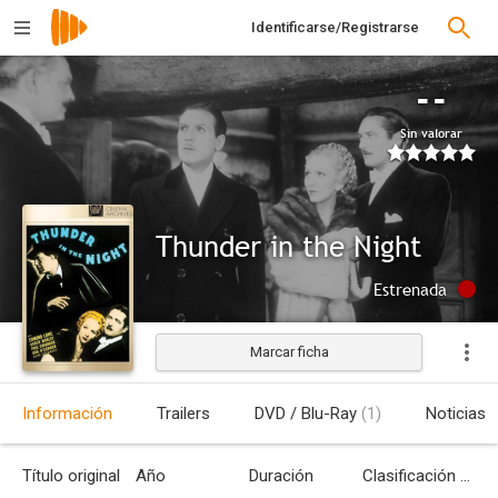
Identificarse/Registrarse
--
Sin valorar
Thunder in the Night
Estrenada
Marcar ficha
Información
Trailers
DVD / Blu-Ray
(1)
Noticias
Título original
Año
Duración
Clasificación por edades