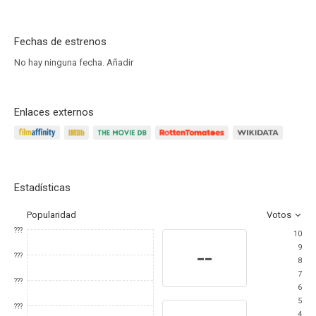
Fechas de estrenos
No hay ninguna fecha.
Añadir
Enlaces externos
Estadísticas
Popularidad
Votos
???
10
9
--
???
8
7
???
6
5
???
4