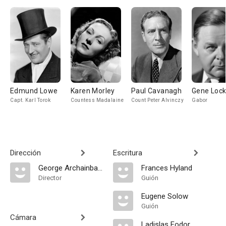
Edmund Lowe
Karen Morley
Paul Cavanagh
Gene Lock
Capt. Karl Torok
Countess Madalaine
Count Peter Alvinczy
Gabor
Dirección
Escritura
George Archainbaud
Frances Hyland
Director
Guión
Eugene Solow
Guión
Cámara
Ladislas Fodor