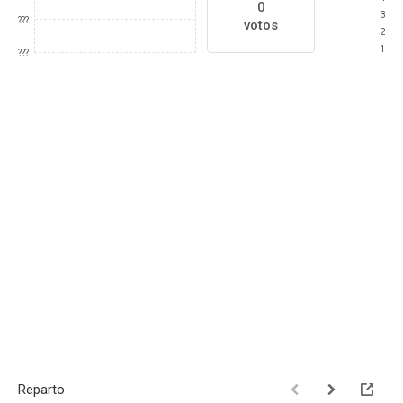
0
3
???
votos
2
1
???
Reparto