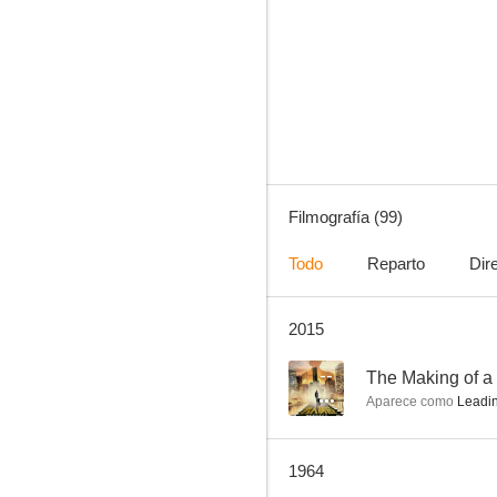
Tú y yo
7.0
Filmografía (99)
Todo
Reparto
Dir
2015
Barco a la deriva
6.4
--
The Making of a
Aparece como
Leadi
1964