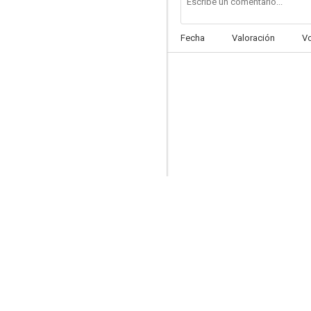
Fecha
Valoración
V
The Oath and the Man
6.0
In the Border States
6.0