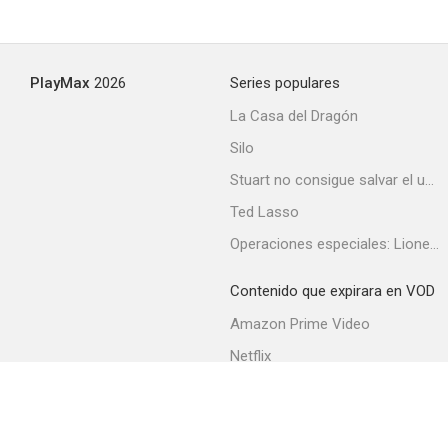
The Notorious Sophie Lang
PlayMax
2026
Series populares
--
La Casa del Dragón
Silo
Stuart no consigue salvar el universo
Ted Lasso
Operaciones especiales: Lioness
Contenido que expirara en VOD
Hollywood conquistado
Amazon Prime Video
--
Netflix
Filmin
Movistar+