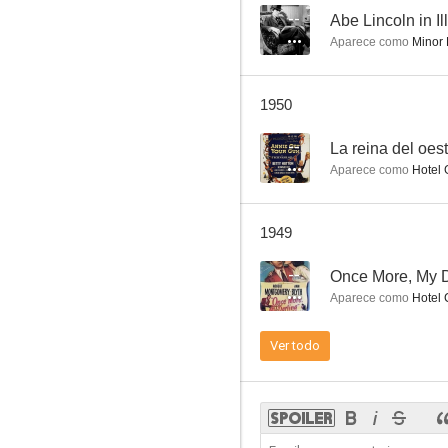
--
Abe Lincoln in Il
Aparece como
Minor 
La pícara puritana
1950
6.0
--
La reina del oes
Aparece como
Hotel 
1949
--
Once More, My D
Aparece como
Hotel 
Fighting Blood
Ver todo
6.0