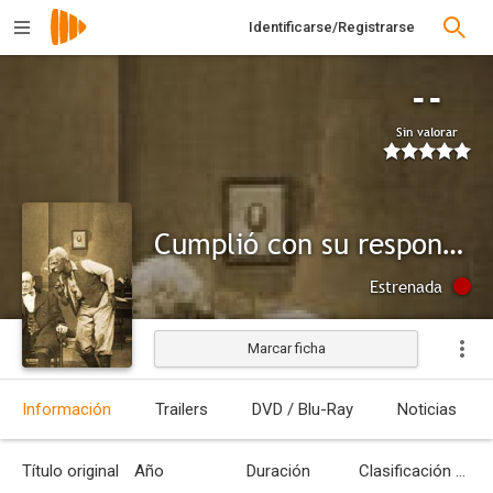
Identificarse/Registrarse
--
Sin valorar
Cumplió con su responsabilidad
Estrenada
Marcar ficha
Información
Trailers
DVD / Blu-Ray
Noticias
Título original
Año
Duración
Clasificación por edades