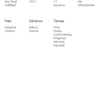
His Trust
1911
17
Sin
Fulfilled
minutos
información
País
Géneros
Temas
Estados
Bélico
,
Cine
Unidos
Drama
mudo
,
Cortometraje
,
Orígenes
del cine
,
Secuela