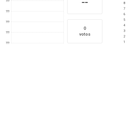
--
???
8
7
???
6
5
???
4
0
3
???
votos
2
1
???