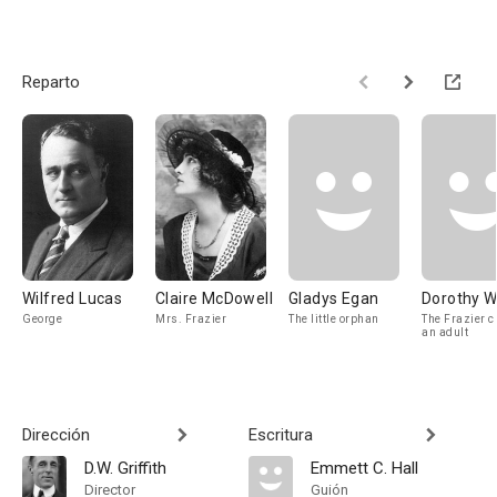
Reparto
Wilfred Lucas
Claire McDowell
Gladys Egan
Dorothy W
George
Mrs. Frazier
The little orphan
The Frazier c
an adult
Dirección
Escritura
D.W. Griffith
Emmett C. Hall
Director
Guión