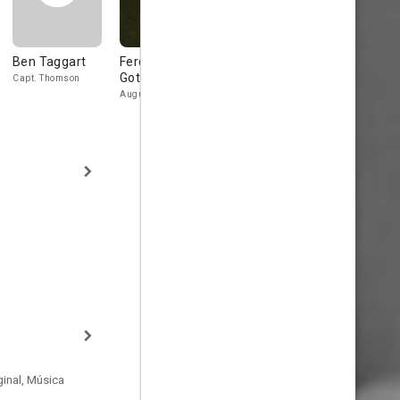
Ben Taggart
Ferdinand
Dell Henderson
Jack Mulha
Gottschalk
Capt. Thomson
House Detective
Clerk
Augustus Telfen
inal, Música