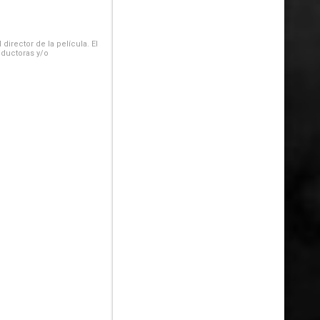
irector de la película. El
oductoras y/o