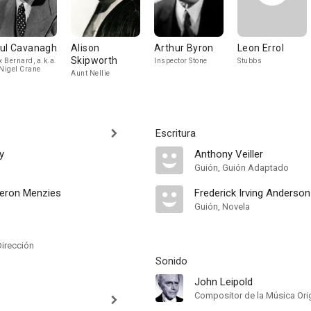
ul Cavanagh
Alison
Arthur Byron
Leon Errol
Skipworth
 Bernard, a.k.a.
Inspector Stone
Stubbs
 Nigel Crane
Aunt Nellie
Escritura
y
Anthony Veiller
Guión, Guión Adaptado
eron Menzies
Frederick Irving Anderson
Guión, Novela
Dirección
Sonido
John Leipold
Compositor de la Música Orig