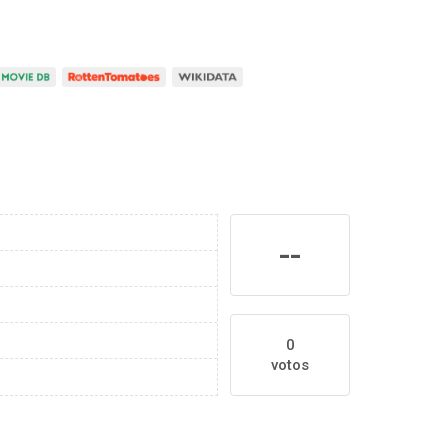
--
0
votos