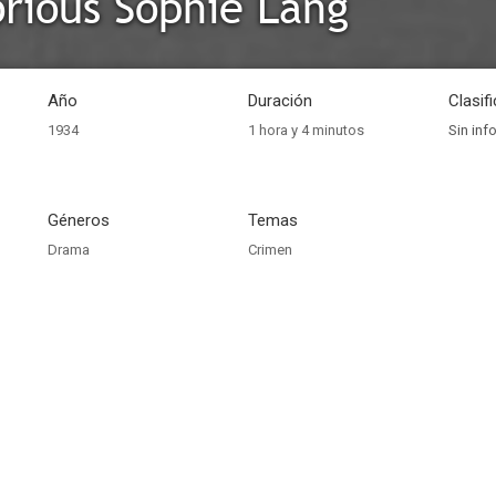
rious Sophie Lang
Año
Duración
Clasif
1934
1 hora y 4 minutos
Sin inf
Géneros
Temas
Drama
Crimen