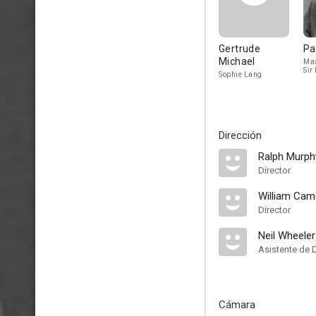
Gertrude
Pa
Michael
Max
Sir
Sophie Lang
Dirección
Ralph Murph
Director
William Cam
Director
Neil Wheeler
Asistente de 
Cámara