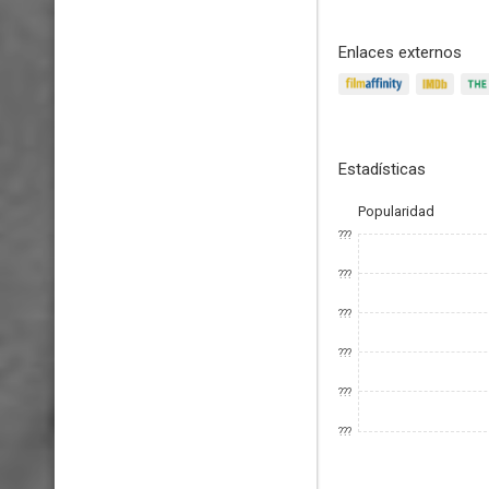
Enlaces externos
Estadísticas
Popularidad
???
???
???
???
???
???