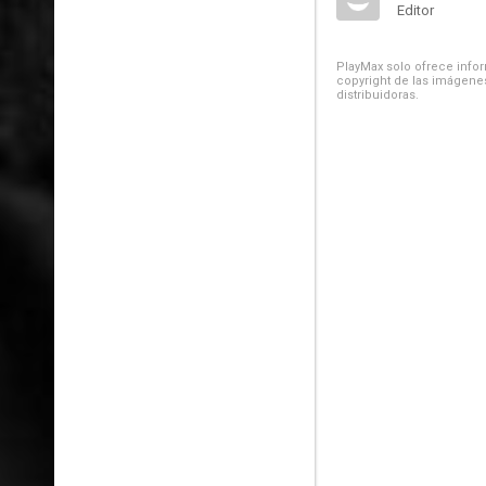
Editor
PlayMax solo ofrece inform
copyright de las imágenes
distribuidoras.