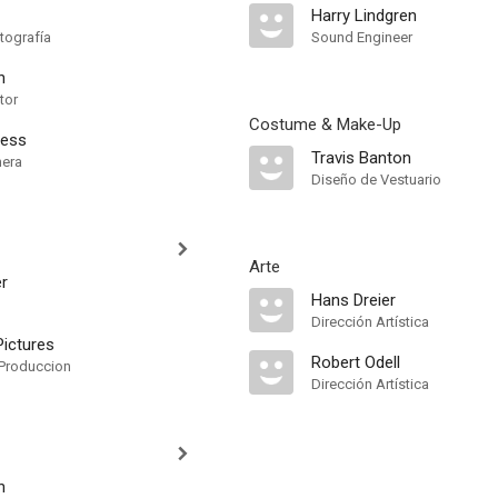
Harry Lindgren
tografía
Sound Engineer
n
tor
Costume & Make-Up
gess
Travis Banton
mera
Diseño de Vestuario
Arte
er
Hans Dreier
Dirección Artística
ictures
Robert Odell
Produccion
Dirección Artística
h