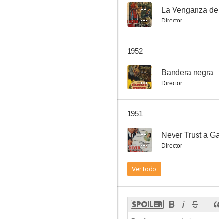
--
La Venganza de
Director
El hombre que quiso ser Dios
1952
--
--
Bandera negra
Director
1951
--
Never Trust a G
Director
The Town Went Wild
Ver todo
--