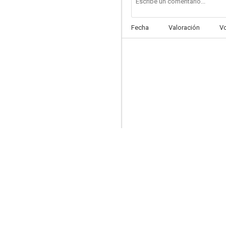
Fecha
Valoración
V
Fantasía de estrellas
--
Las Vegas Nights
--