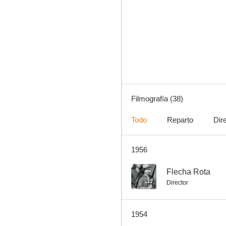
Bandera negra
--
Filmografía (38)
Todo
Reparto
Dir
1956
The Lady and the Bandit
--
--
Flecha Rota
Director
1954