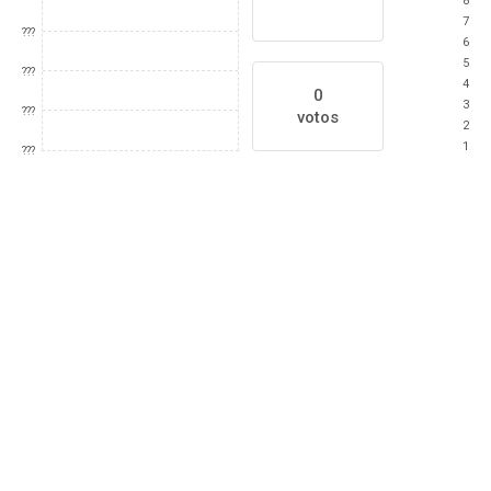
8
7
???
6
5
???
4
0
3
???
votos
2
1
???