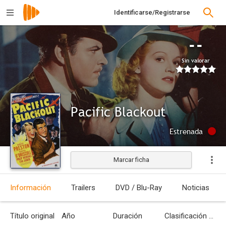
Identificarse/Registrarse
--
Sin valorar
Pacific Blackout
Estrenada
Marcar ficha
Información
Trailers
DVD / Blu-Ray
Noticias
Título original
Año
Duración
Clasificación por edades