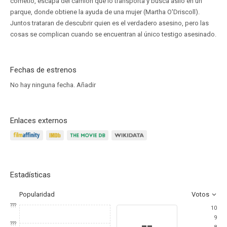
cometió, escapa del camión que lo transporta y busca asilo en un
parque, donde obtiene la ayuda de una mujer (Martha O'Driscoll).
Juntos trataran de descubrir quien es el verdadero asesino, pero las
cosas se complican cuando se encuentran al único testigo asesinado.
Fechas de estrenos
No hay ninguna fecha.
Añadir
Enlaces externos
Estadísticas
Popularidad
Votos
???
10
9
--
???