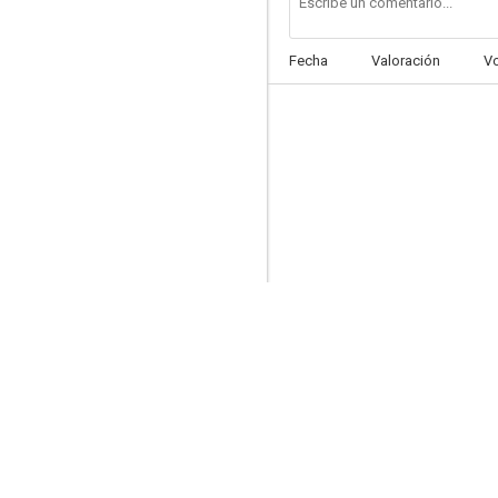
Fecha
Valoración
V
El gran Gatsby
--
Hazard
--