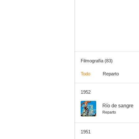
Caballero sin espada
8.0
Filmografía (83)
Todo
Reparto
1952
El joven Lincoln
7.0
--
Río de sangre
Reparto
1951