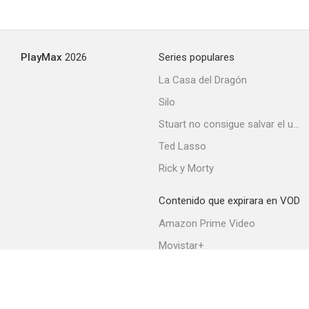
Juvenile Court
PlayMax
2026
Series populares
--
La Casa del Dragón
Silo
Stuart no consigue salvar el universo
Ted Lasso
Rick y Morty
Contenido que expirara en VOD
La encontré en París
Amazon Prime Video
--
Movistar+
Netflix
Filmin