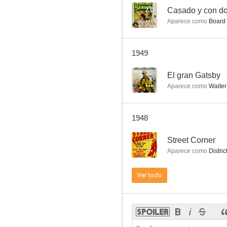
7.0
Casado y con d
Aparece como
Board 
Policía montada del Canadá
1949
6.0
--
El gran Gatsby
Aparece como
Waiter
1948
--
Street Corner
Aparece como
Distric
Unión Pacífico
Ver todo
--