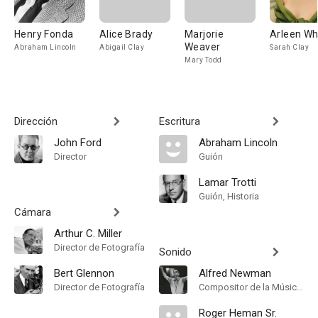
Henry Fonda
Alice Brady
Marjorie
Arleen Wh
Weaver
Abraham Lincoln
Abigail Clay
Sarah Clay
Mary Todd
Dirección
Escritura
John Ford
Abraham Lincoln
Director
Guión
Lamar Trotti
Guión, Historia
Cámara
Arthur C. Miller
Director de Fotografía
Sonido
Bert Glennon
Alfred Newman
Director de Fotografía
Compositor de la Música Original
Roger Heman Sr.