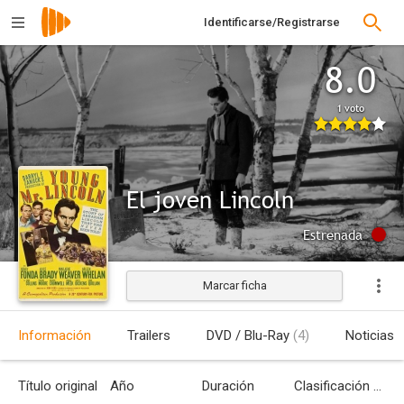
Identificarse/Registrarse
8.0
1 voto
El joven Lincoln
Estrenada
Marcar ficha
Información
Trailers
DVD / Blu-Ray
(4)
Noticias
Título original
Año
Duración
Clasificación por edades