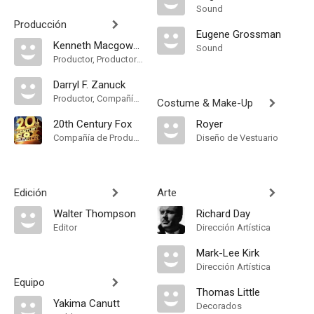
Sound
Producción
Eugene Grossman
Kenneth Macgowan
Sound
Productor, Productor Asociado
Darryl F. Zanuck
Productor, Compañía de Produccion
Costume & Make-Up
20th Century Fox
Royer
Compañía de Produccion
Diseño de Vestuario
Edición
Arte
Walter Thompson
Richard Day
Editor
Dirección Artística
Mark-Lee Kirk
Dirección Artística
Equipo
Thomas Little
Yakima Canutt
Decorados